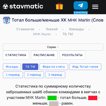
КОНКУРСЫ
Тотал больше/меньше ХК MHK Martin (Слова
Ставматик
›
Хоккей
›
Команды
›
MHK Martin
›
ТБ ТМ
Серии
▼
СТАТИСТИКА
РАСПИСАНИЕ
РЕЗУЛЬТАТЫ
Исходы
ТБ ТМ
Фора по счету
Инд.Тотал голов
1 период
2 период
3 период
Статистика по суммарному количеству
заброшенных шайб обеими командами в матчах с
участием MHK Martin.
- тотал больше,
-
меньше,
- равен.