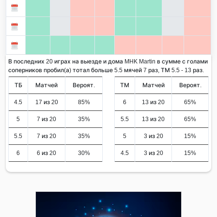
В последних 20 играх на выезде и дома MHK Martin в сумме с голами
соперников пробил(а) тотал больше 5.5 мячей 7 раз, ТМ 5.5 - 13 раз.
ТБ
Матчей
Вероят.
ТМ
Матчей
Вероят.
4.5
17 из 20
85%
6
13 из 20
65%
5
7 из 20
35%
5.5
13 из 20
65%
5.5
7 из 20
35%
5
3 из 20
15%
6
6 из 20
30%
4.5
3 из 20
15%