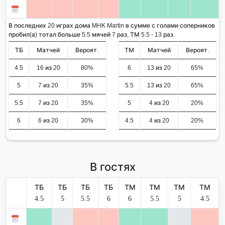
В последних 20 играх дома MHK Martin в сумме с голами соперников
пробил(а) тотал больше 5.5 мячей 7 раз, ТМ 5.5 - 13 раз.
ТБ
Матчей
Вероят.
ТМ
Матчей
Вероят.
4.5
16 из 20
80%
6
13 из 20
65%
5
7 из 20
35%
5.5
13 из 20
65%
5.5
7 из 20
35%
5
4 из 20
20%
6
6 из 20
30%
4.5
4 из 20
20%
В гостях
ТБ
ТБ
ТБ
ТБ
ТМ
ТМ
ТМ
ТМ
4.5
5
5.5
6
6
5.5
5
4.5