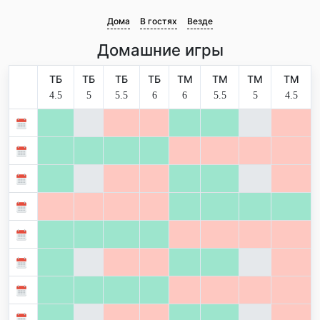
Дома
В гостях
Везде
Домашние игры
ТБ
ТБ
ТБ
ТБ
ТМ
ТМ
ТМ
ТМ
4.5
5
5.5
6
6
5.5
5
4.5