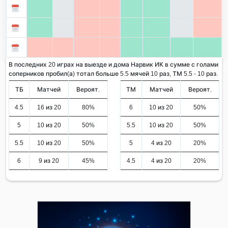
В последних 20 играх на выезде и дома Нарвик ИК в сумме с голами
соперников пробил(а) тотал больше 5.5 мячей 10 раз, ТМ 5.5 - 10 раз.
ТБ
Матчей
Вероят.
ТМ
Матчей
Вероят.
4.5
16 из 20
80%
6
10 из 20
50%
5
10 из 20
50%
5.5
10 из 20
50%
5.5
10 из 20
50%
5
4 из 20
20%
6
9 из 20
45%
4.5
4 из 20
20%