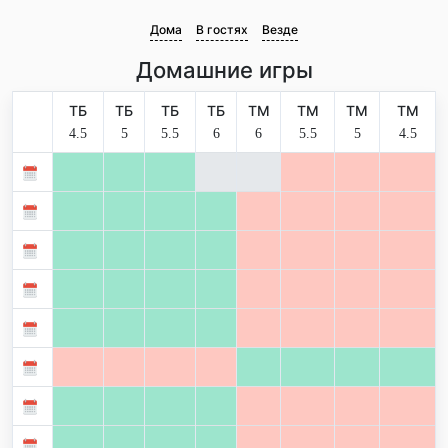
Дома
В гостях
Везде
Домашние игры
ТБ
ТБ
ТБ
ТБ
ТМ
ТМ
ТМ
ТМ
4.5
5
5.5
6
6
5.5
5
4.5