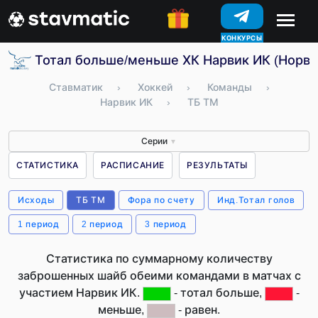
КОНКУРСЫ
Тотал больше/меньше ХК Нарвик ИК (Норве
Ставматик
›
Хоккей
›
Команды
›
Нарвик ИК
›
ТБ ТМ
Серии
▼
СТАТИСТИКА
РАСПИСАНИЕ
РЕЗУЛЬТАТЫ
Исходы
ТБ ТМ
Фора по счету
Инд.Тотал голов
1 период
2 период
3 период
Статистика по суммарному количеству
заброшенных шайб обеими командами в матчах с
участием Нарвик ИК.
- тотал больше,
-
меньше,
- равен.