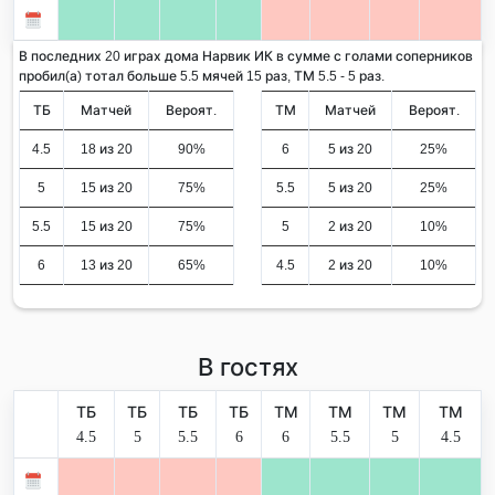
В последних 20 играх дома Нарвик ИК в сумме с голами соперников
пробил(а) тотал больше 5.5 мячей 15 раз, ТМ 5.5 - 5 раз.
ТБ
Матчей
Вероят.
ТМ
Матчей
Вероят.
4.5
18 из 20
90%
6
5 из 20
25%
5
15 из 20
75%
5.5
5 из 20
25%
5.5
15 из 20
75%
5
2 из 20
10%
6
13 из 20
65%
4.5
2 из 20
10%
В гостях
ТБ
ТБ
ТБ
ТБ
ТМ
ТМ
ТМ
ТМ
4.5
5
5.5
6
6
5.5
5
4.5