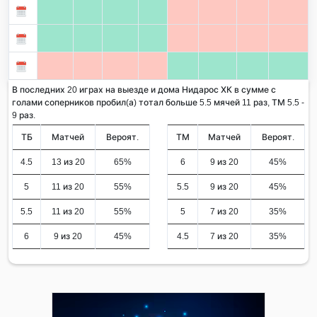
В последних 20 играх на выезде и дома Нидарос ХК в сумме с
голами соперников пробил(а) тотал больше 5.5 мячей 11 раз, ТМ 5.5 -
9 раз.
ТБ
Матчей
Вероят.
ТМ
Матчей
Вероят.
4.5
13 из 20
65%
6
9 из 20
45%
5
11 из 20
55%
5.5
9 из 20
45%
5.5
11 из 20
55%
5
7 из 20
35%
6
9 из 20
45%
4.5
7 из 20
35%