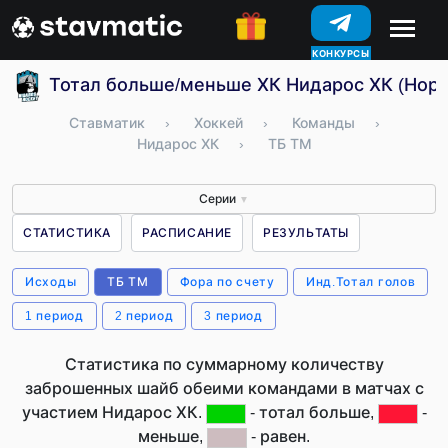
КОНКУРСЫ
Тотал больше/меньше ХК Нидарос ХК (Норв
Ставматик
›
Хоккей
›
Команды
›
Нидарос ХК
›
ТБ ТМ
Серии
▼
СТАТИСТИКА
РАСПИСАНИЕ
РЕЗУЛЬТАТЫ
Исходы
ТБ ТМ
Фора по счету
Инд.Тотал голов
1 период
2 период
3 период
Статистика по суммарному количеству
заброшенных шайб обеими командами в матчах с
участием Нидарос ХК.
- тотал больше,
-
меньше,
- равен.