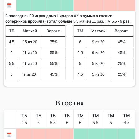
В последних 20 играх дома Нидарос ХК в сумме с голами
соперников пробил(а) тотал больше 5.5 мячей 11 раз, ТМ 5.5 - 9 раз.
ТБ
Матчей
Вероят.
ТМ
Матчей
Вероят.
4.5
15 из 20
75%
6
9 из 20
45%
5
11 из 20
55%
5.5
9 из 20
45%
5.5
11 из 20
55%
5
5 из 20
25%
6
9 из 20
45%
4.5
5 из 20
25%
В гостях
ТБ
ТБ
ТБ
ТБ
ТМ
ТМ
ТМ
ТМ
4.5
5
5.5
6
6
5.5
5
4.5