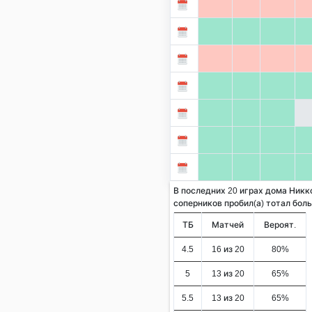
В последних 20 играх дома Никк
соперников пробил(а) тотал больше
ТБ
Матчей
Вероят.
4.5
16 из 20
80%
5
13 из 20
65%
5.5
13 из 20
65%