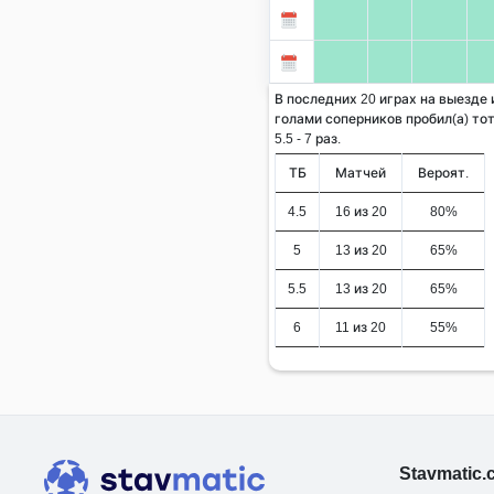
В последних 20 играх на выезде 
голами соперников пробил(а) тот
5.5 - 7 раз.
ТБ
Матчей
Вероят.
4.5
16 из 20
80%
5
13 из 20
65%
5.5
13 из 20
65%
6
11 из 20
55%
Stavmatic