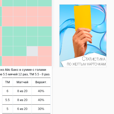
кко Айс Бакс в сумме с голами
5.5 мячей 12 раз, ТМ 5.5 - 8 раз.
ТМ
Матчей
Вероят.
6
8 из 20
40%
5.5
8 из 20
40%
5
6 из 20
30%