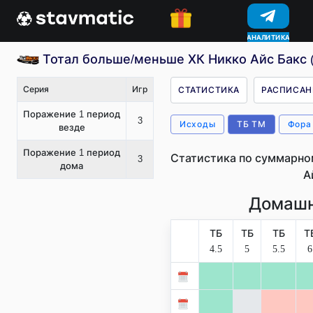
АНАЛИТИКА
КОНКУРСЫ
Тотал больше/меньше ХК Никко Айс Бакс (
Серия
Игр
СТАТИСТИКА
РАСПИСАН
Поражение 1 период
3
Исходы
ТБ ТМ
Фора
везде
Поражение 1 период
Статистика по суммарно
3
дома
А
Домашн
ТБ
ТБ
ТБ
Т
4.5
5
5.5
6