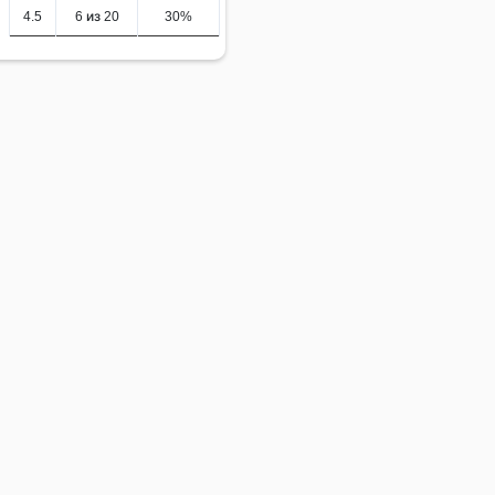
4.5
6 из 20
30%