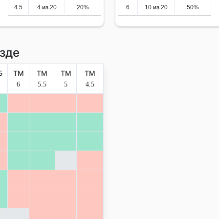
4.5
4 из 20
20%
6
10 из 20
50%
зде
Б
ТМ
ТМ
ТМ
ТМ
6
5.5
5
4.5