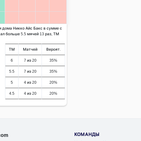
и дома Никко Айс Бакс в сумме с
ал больше 5.5 мячей 13 раз, ТМ
ТМ
Матчей
Вероят.
6
7 из 20
35%
5.5
7 из 20
35%
5
4 из 20
20%
4.5
4 из 20
20%
КОМАНДЫ
.com