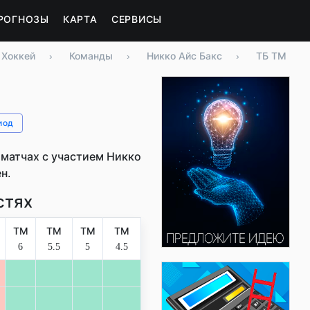
РОГНОЗЫ
КАРТА
СЕРВИСЫ
Хоккей
›
Команды
›
Никко Айс Бакс
›
ТБ ТМ
иод
матчах с участием Никко
н.
стях
ТМ
ТМ
ТМ
ТМ
6
5.5
5
4.5