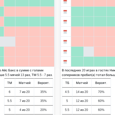
о Айс Бакс в сумме с голами
В последних 20 играх в гостях Ни
 5.5 мячей 13 раз, ТМ 5.5 - 7 раз.
соперников пробил(а) тотал больше 
ТМ
Матчей
Вероят.
ТБ
Матчей
Вероят.
6
7 из 20
35%
4.5
14 из 20
70%
5.5
7 из 20
35%
5
12 из 20
60%
5
4 из 20
20%
5.5
12 из 20
60%