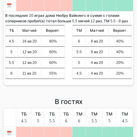
В последних 20 играх дома Нюбру Вайкингс в сумме с голами
соперников пробил(а) тотал больше 5.5 мячей 12 раз, ТМ 5.5 - 8 раз.
ТБ
Матчей
Вероят.
ТМ
Матчей
Вероят.
4.5
16 из 20
80%
6
8 из 20
40%
5
12 из 20
60%
5.5
8 из 20
40%
5.5
12 из 20
60%
5
4 из 20
20%
6
11 из 20
55%
4.5
4 из 20
20%
В гостях
ТБ
ТБ
ТБ
ТБ
ТМ
ТМ
ТМ
ТМ
4.5
5
5.5
6
6
5.5
5
4.5