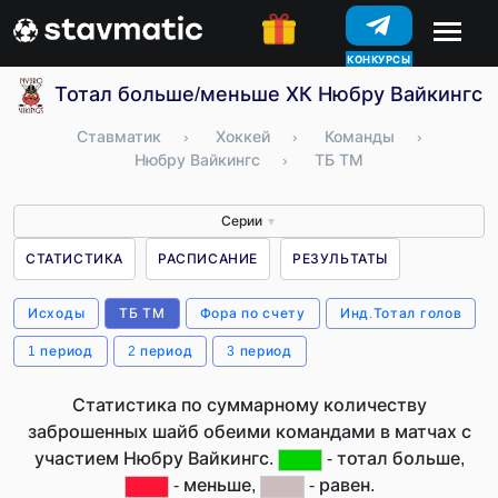
КОНКУРСЫ
Тотал больше/меньше ХК Нюбру Вайкингс 
Ставматик
›
Хоккей
›
Команды
›
Нюбру Вайкингс
›
ТБ ТМ
Серии
▼
СТАТИСТИКА
РАСПИСАНИЕ
РЕЗУЛЬТАТЫ
Исходы
ТБ ТМ
Фора по счету
Инд.Тотал голов
1 период
2 период
3 период
Статистика по суммарному количеству
заброшенных шайб обеими командами в матчах с
участием Нюбру Вайкингс.
- тотал больше,
- меньше,
- равен.