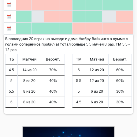
В последних 20 играх на выезде и дома Нюбру Вайкингс в сумме с
голами соперников пробил(а) тотал больше 5.5 мячей 8 раз, ТМ 5.5 -
12 раз.
ТБ
Матчей
Вероят.
ТМ
Матчей
Вероят.
4.5
14 из 20
70%
6
12 из 20
60%
5
8 из 20
40%
5.5
12 из 20
60%
5.5
8 из 20
40%
5
6 из 20
30%
6
8 из 20
40%
4.5
6 из 20
30%