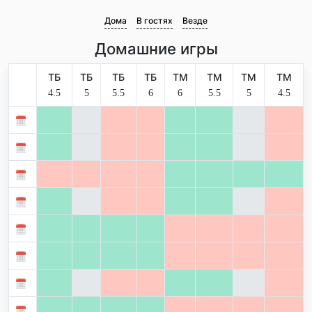
Дома
В гостях
Везде
Домашние игры
ТБ
ТБ
ТБ
ТБ
ТМ
ТМ
ТМ
ТМ
4.5
5
5.5
6
6
5.5
5
4.5