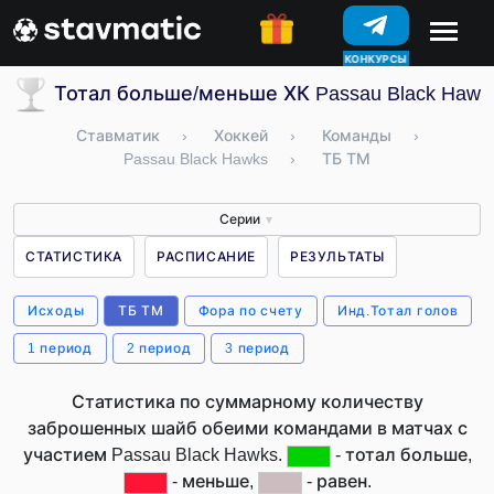
КОНКУРСЫ
Тотал больше/меньше ХК Passau Black Hawk
Ставматик
›
Хоккей
›
Команды
›
Passau Black Hawks
›
ТБ ТМ
Серии
▼
СТАТИСТИКА
РАСПИСАНИЕ
РЕЗУЛЬТАТЫ
Исходы
ТБ ТМ
Фора по счету
Инд.Тотал голов
1 период
2 период
3 период
Статистика по суммарному количеству
заброшенных шайб обеими командами в матчах с
участием Passau Black Hawks.
- тотал больше,
- меньше,
- равен.