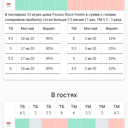
В последних 20 играх дома Passau Black Hawks в сумме с голами
соперников пробил(а) тотал больше 5.5 мячей 17 раз, ТМ 5.5 - 3 раза.
ТБ
Матчей
Вероят.
ТМ
Матчей
Вероят.
4.5
18 из 20
90%
6
3 из 20
15%
5
17 из 20
85%
5.5
3 из 20
15%
5.5
17 из 20
85%
5
2 из 20
10%
6
16 из 20
80%
4.5
2 из 20
10%
В гостях
ТБ
ТБ
ТБ
ТБ
ТМ
ТМ
ТМ
ТМ
4.5
5
5.5
6
6
5.5
5
4.5