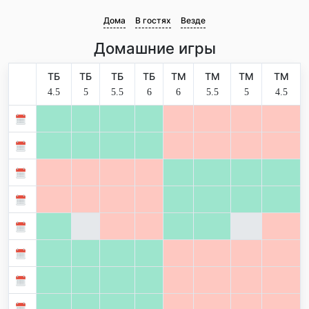
Дома
В гостях
Везде
Домашние игры
ТБ
ТБ
ТБ
ТБ
ТМ
ТМ
ТМ
ТМ
4.5
5
5.5
6
6
5.5
5
4.5