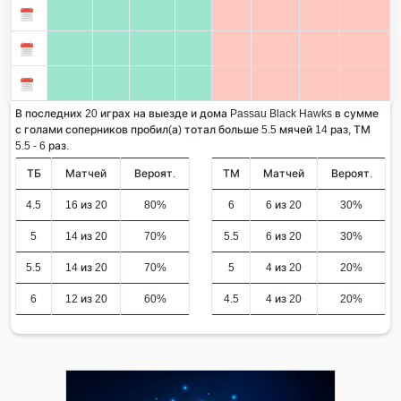
В последних 20 играх на выезде и дома Passau Black Hawks в сумме
с голами соперников пробил(а) тотал больше 5.5 мячей 14 раз, ТМ
5.5 - 6 раз.
ТБ
Матчей
Вероят.
ТМ
Матчей
Вероят.
4.5
16 из 20
80%
6
6 из 20
30%
5
14 из 20
70%
5.5
6 из 20
30%
5.5
14 из 20
70%
5
4 из 20
20%
6
12 из 20
60%
4.5
4 из 20
20%