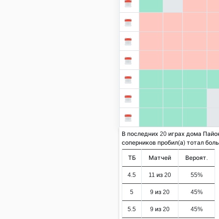
В последних 20 играх дома Пайо
соперников пробил(а) тотал больше
ТБ
Матчей
Вероят.
4.5
11 из 20
55%
5
9 из 20
45%
5.5
9 из 20
45%