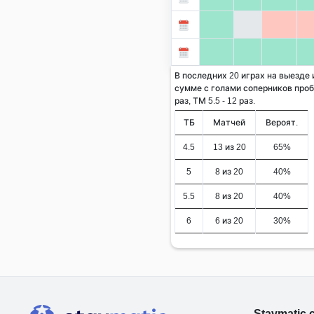
В последних 20 играх на выезде
сумме с голами соперников проби
раз, ТМ 5.5 - 12 раз.
ТБ
Матчей
Вероят.
4.5
13 из 20
65%
5
8 из 20
40%
5.5
8 из 20
40%
6
6 из 20
30%
Stavmatic