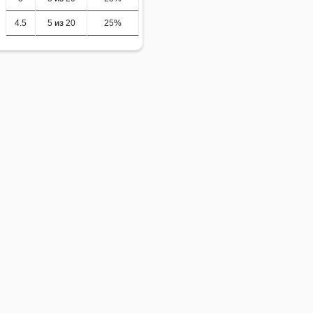
4.5
5 из 20
25%