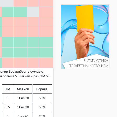
йонир Ворарлберг в сумме с
 больше 5.5 мячей 9 раз, ТМ 5.5
ТМ
Матчей
Вероят.
6
11 из 20
55%
5.5
11 из 20
55%
5
5 из 20
25%