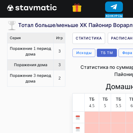
КОНКУРСЫ
Тотал больше/меньше ХК Пайонир Ворарлб
Серия
Игр
СТАТИСТИКА
РАСПИСАН
Поражение 1 период
3
Исходы
ТБ ТМ
Фора
дома
Поражения дома
3
Статистика по сумма
Пайони
Поражение 3 период
2
дома
Домашн
ТБ
ТБ
ТБ
Т
4.5
5
5.5
6