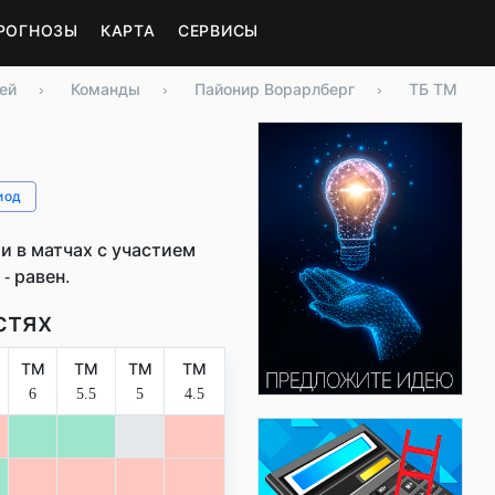
РОГНОЗЫ
КАРТА
СЕРВИСЫ
ей
›
Команды
›
Пайонир Ворарлберг
›
ТБ ТМ
иод
 в матчах с участием
- равен.
стях
ТМ
ТМ
ТМ
ТМ
6
5.5
5
4.5