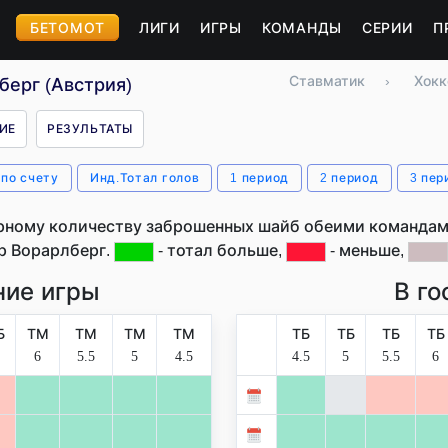
БЕТОМОТ
ЛИГИ
ИГРЫ
КОМАНДЫ
СЕРИИ
П
Ставматик
›
Хокк
ерг (Австрия)
ИЕ
РЕЗУЛЬТАТЫ
 по счету
Инд.Тотал голов
1 период
2 период
3 пер
рному количеству заброшенных шайб обеими командами
р Ворарлберг.
- тотал больше,
- меньше,
ие игры
В го
Б
ТМ
ТМ
ТМ
ТМ
ТБ
ТБ
ТБ
ТБ
6
5.5
5
4.5
4.5
5
5.5
6