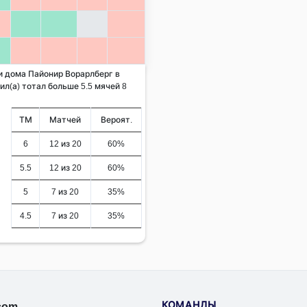
 и дома Пайонир Ворарлберг в
л(а) тотал больше 5.5 мячей 8
ТМ
Матчей
Вероят.
6
12 из 20
60%
5.5
12 из 20
60%
5
7 из 20
35%
4.5
7 из 20
35%
КОМАНДЫ
.com