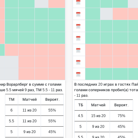
нир Ворарлберг в сумме с голами
В последних 20 играх в гостях Па
 5.5 мячей 9 раз, ТМ 5.5 - 11 раз.
голами соперников пробил(а) тотал
- 11 раз.
ТМ
Матчей
Вероят.
ТБ
Матчей
Вероят.
6
11 из 20
55%
4.5
15 из 20
75%
5.5
11 из 20
55%
5
9 из 20
45%
5
9 из 20
45%
5.5
9 из 20
45%