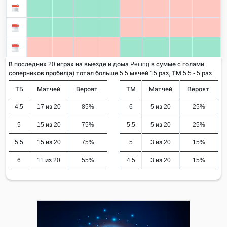
В последних 20 играх на выезде и дома Peiting в сумме с голами
соперников пробил(а) тотал больше 5.5 мячей 15 раз, ТМ 5.5 - 5 раз.
ТБ
Матчей
Вероят.
ТМ
Матчей
Вероят.
4.5
17 из 20
85%
6
5 из 20
25%
5
15 из 20
75%
5.5
5 из 20
25%
5.5
15 из 20
75%
5
3 из 20
15%
6
11 из 20
55%
4.5
3 из 20
15%