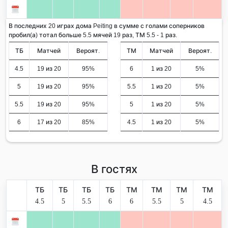
В последних 20 играх дома Peiting в сумме с голами соперников
пробил(а) тотал больше 5.5 мячей 19 раз, ТМ 5.5 - 1 раз.
ТБ
Матчей
Вероят.
ТМ
Матчей
Вероят.
4.5
19 из 20
95%
6
1 из 20
5%
5
19 из 20
95%
5.5
1 из 20
5%
5.5
19 из 20
95%
5
1 из 20
5%
6
17 из 20
85%
4.5
1 из 20
5%
В гостях
ТБ
ТБ
ТБ
ТБ
ТМ
ТМ
ТМ
ТМ
4.5
5
5.5
6
6
5.5
5
4.5