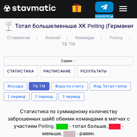
КОНКУРСЫ
Тотал больше/меньше ХК Peiting (Германия)
Ставматик
›
Хоккей
›
Команды
›
Peiting
›
ТБ ТМ
Серии
▼
СТАТИСТИКА
РАСПИСАНИЕ
РЕЗУЛЬТАТЫ
Исходы
ТБ ТМ
Фора по счету
Инд.Тотал голов
1 период
2 период
3 период
Статистика по суммарному количеству
заброшенных шайб обеими командами в матчах с
участием Peiting.
- тотал больше,
-
меньше,
- равен.