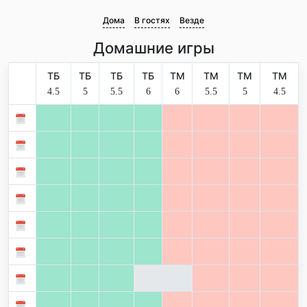
Дома
В гостях
Везде
Домашние игры
ТБ
ТБ
ТБ
ТБ
ТМ
ТМ
ТМ
ТМ
4.5
5
5.5
6
6
5.5
5
4.5