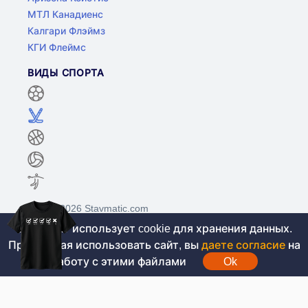
МТЛ Канадиенс
Калгари Флэймз
КГИ Флеймс
ВИДЫ СПОРТА
©2017-2026 Stavmatic.com
Этот сайт использует cookie для хранения данных.
Продолжая использовать сайт, вы
даете согласие
на
Для лиц старше 18 лет. На сайте не
работу с этими файлами
Ok
проводятся игры на денежные средства, вся
информация носит ознакомительный характер.