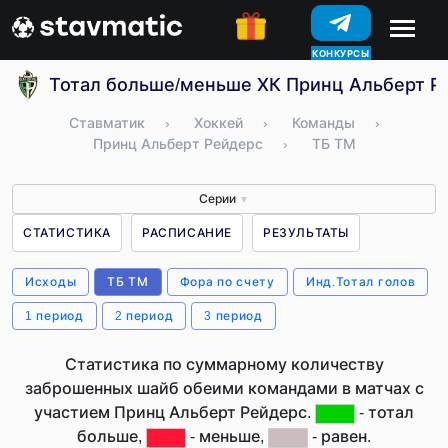
КОНКУРСЫ
Тотал больше/меньше ХК Принц Альберт Ре
Ставматик
›
Хоккей
›
Команды
›
Принц Альберт Рейдерс
›
ТБ ТМ
Серии
▼
СТАТИСТИКА
РАСПИСАНИЕ
РЕЗУЛЬТАТЫ
Исходы
ТБ ТМ
Фора по счету
Инд.Тотал голов
1 период
2 период
3 период
Статистика по суммарному количеству
заброшенных шайб обеими командами в матчах с
участием Принц Альберт Рейдерс.
- тотал
больше,
- меньше,
- равен.