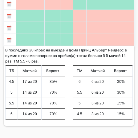
В последних 20 играх на выезде и дома Принц Альберт Рейдерс в
сумме с голами соперников пробил(а) тотал больше 5.5 мячей 14
раз, ТМ 5.5 - 6 раз.
ТБ
Матчей
Вероят.
ТМ
Матчей
Вероят.
4.5
17 из 20
85%
6
6 из 20
30%
5
14 из 20
70%
5.5
6 из 20
30%
5.5
14 из 20
70%
5
3 из 20
15%
6
14 из 20
70%
4.5
3 из 20
15%