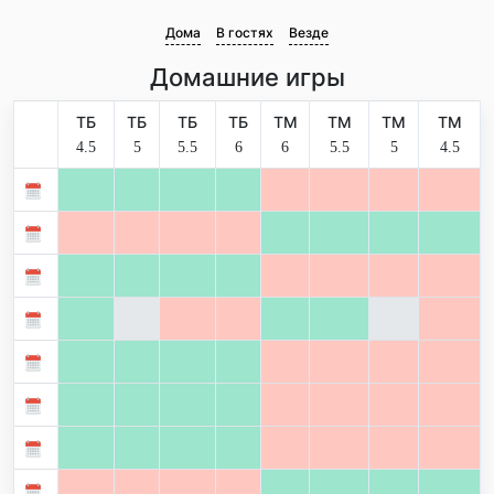
Дома
В гостях
Везде
Домашние игры
ТБ
ТБ
ТБ
ТБ
ТМ
ТМ
ТМ
ТМ
4.5
5
5.5
6
6
5.5
5
4.5