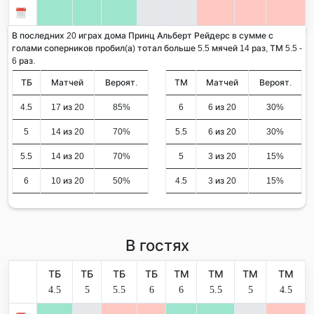
В последних 20 играх дома Принц Альберт Рейдерс в сумме с
голами соперников пробил(а) тотал больше 5.5 мячей 14 раз, ТМ 5.5 -
6 раз.
ТБ
Матчей
Вероят.
ТМ
Матчей
Вероят.
4.5
17 из 20
85%
6
6 из 20
30%
5
14 из 20
70%
5.5
6 из 20
30%
5.5
14 из 20
70%
5
3 из 20
15%
6
10 из 20
50%
4.5
3 из 20
15%
В гостях
ТБ
ТБ
ТБ
ТБ
ТМ
ТМ
ТМ
ТМ
4.5
5
5.5
6
6
5.5
5
4.5