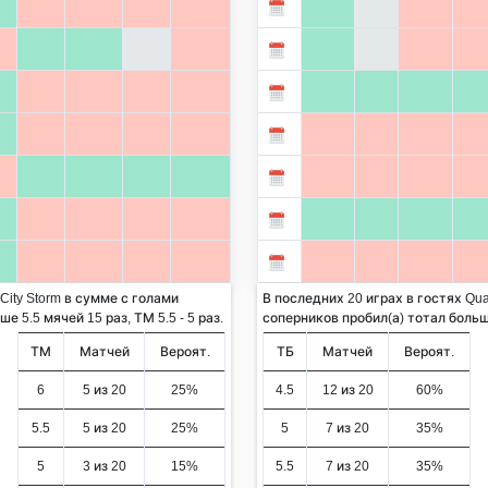
City Storm в сумме с голами
В последних 20 играх в гостях Qua
 5.5 мячей 15 раз, ТМ 5.5 - 5 раз.
соперников пробил(а) тотал больше 
ТМ
Матчей
Вероят.
ТБ
Матчей
Вероят.
6
5 из 20
25%
4.5
12 из 20
60%
5.5
5 из 20
25%
5
7 из 20
35%
5
3 из 20
15%
5.5
7 из 20
35%