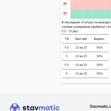
В последних 20 играх на выезде и
голами соперников пробил(а) тот
5.5 - 10 раз.
ТБ
Матчей
Вероят.
4.5
13 из 20
65%
5
10 из 20
50%
5.5
10 из 20
50%
6
10 из 20
50%
Stavmatic