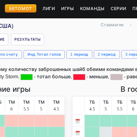
БЕТОМОТ
ЛИГИ
ИГРЫ
КОМАНДЫ
СЕРИИ
П
Ставматик
›
(США)
ИЕ
РЕЗУЛЬТАТЫ
 по счету
Инд.Тотал голов
1 период
2 период
3 пер
му количеству заброшенных шайб обеими командами в
ty Storm.
- тотал больше,
- меньше,
- раве
ие игры
В го
Б
ТМ
ТМ
ТМ
ТМ
ТБ
ТБ
ТБ
ТБ
6
5.5
5
4.5
4.5
5
5.5
6