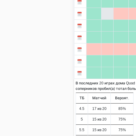
В последних 20 играх дома Quad 
соперников пробил(а) тотал больше
ТБ
Матчей
Вероят.
4.5
17 из 20
85%
5
15 из 20
75%
5.5
15 из 20
75%