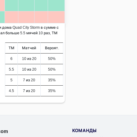
 дома Quad City Storm в сумме с
ал больше 5.5 мячей 10 раз, ТМ
ТМ
Матчей
Вероят.
6
10 из 20
50%
5.5
10 из 20
50%
5
7 из 20
35%
4.5
7 из 20
35%
КОМАНДЫ
.com