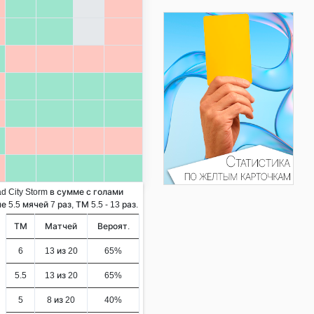
d City Storm в сумме с голами
5.5 мячей 7 раз, ТМ 5.5 - 13 раз.
ТМ
Матчей
Вероят.
6
13 из 20
65%
5.5
13 из 20
65%
5
8 из 20
40%