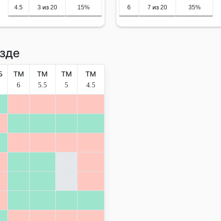
4.5
3 из 20
15%
6
7 из 20
35%
зде
Б
ТМ
ТМ
ТМ
ТМ
6
5.5
5
4.5