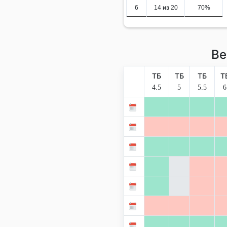
6
14 из 20
70%
Ве
ТБ
ТБ
ТБ
Т
4.5
5
5.5
6