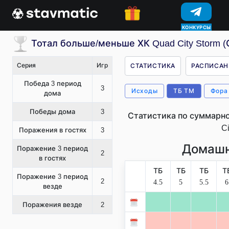
КОНКУРСЫ
Тотал больше/меньше ХК Quad City Storm 
Серия
Игр
СТАТИСТИКА
РАСПИСАН
Победа 3 период
3
Исходы
ТБ ТМ
Фора
дома
Победы дома
3
Статистика по суммарно
Ci
Поражения в гостях
3
Домашн
Поражение 3 период
2
в гостях
ТБ
ТБ
ТБ
Т
Поражение 3 период
2
4.5
5
5.5
6
везде
Поражения везде
2