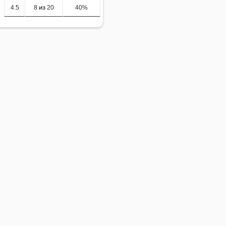
4.5
8 из 20
40%