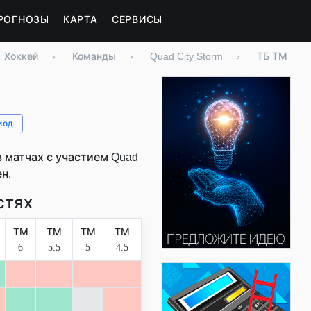
РОГНОЗЫ
КАРТА
СЕРВИСЫ
Хоккей
›
Команды
›
Quad City Storm
›
ТБ ТМ
иод
 матчах с участием Quad
н.
стях
ТМ
ТМ
ТМ
ТМ
6
5.5
5
4.5