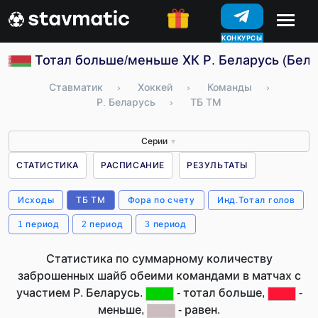
КОНКУРСЫ
Тотал больше/меньше ХК Р. Беларусь (Бела
Ставматик
›
Хоккей
›
Команды
›
Р. Беларусь
›
ТБ ТМ
Серии
▼
СТАТИСТИКА
РАСПИСАНИЕ
РЕЗУЛЬТАТЫ
Исходы
ТБ ТМ
Фора по счету
Инд.Тотал голов
1 период
2 период
3 период
Статистика по суммарному количеству
заброшенных шайб обеими командами в матчах с
участием Р. Беларусь.
- тотал больше,
-
меньше,
- равен.