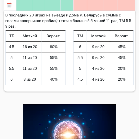
В последних 20 играх на выезде и дома Р. Беларусь в сумме с
голами соперников пробил(а) тотал больше 5.5 мячей 11 раз, ТМ 5.5 -
9 раз.
ТБ
Матчей
Вероят.
ТМ
Матчей
Вероят.
4.5
16 из 20
80%
6
9 из 20
45%
5
11 из 20
55%
5.5
9 из 20
45%
5.5
11 из 20
55%
5
4 из 20
20%
6
8 из 20
40%
4.5
4 из 20
20%