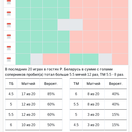
В последних 20 играх в гостях Р. Беларусь в сумме с голами
соперников пробил(а) тотал больше 5.5 мячей 12 раз, ТМ 5.5 - 8 раз.
ТБ
Матчей
Вероят.
ТМ
Матчей
Вероят.
4.5
17 из 20
85%
6
8 из 20
40%
5
12 из 20
60%
5.5
8 из 20
40%
5.5
12 из 20
60%
5
3 из 20
15%
6
10 из 20
50%
4.5
3 из 20
15%