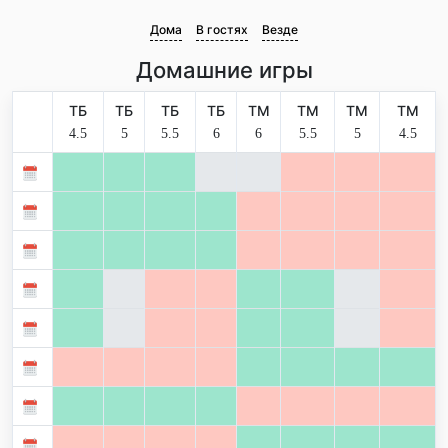
Дома
В гостях
Везде
Домашние игры
ТБ
ТБ
ТБ
ТБ
ТМ
ТМ
ТМ
ТМ
4.5
5
5.5
6
6
5.5
5
4.5