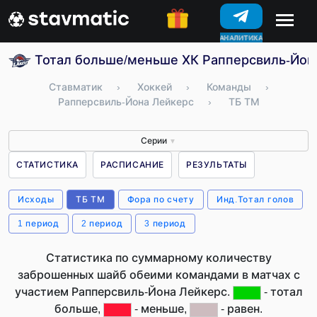
КОНКУРСЫ
Тотал больше/меньше ХК Рапперсвиль-Йон
Ставматик
›
Хоккей
›
Команды
›
Рапперсвиль-Йона Лейкерс
›
ТБ ТМ
Серии
▼
СТАТИСТИКА
РАСПИСАНИЕ
РЕЗУЛЬТАТЫ
Исходы
ТБ ТМ
Фора по счету
Инд.Тотал голов
1 период
2 период
3 период
Статистика по суммарному количеству
заброшенных шайб обеими командами в матчах с
участием Рапперсвиль-Йона Лейкерс.
- тотал
больше,
- меньше,
- равен.