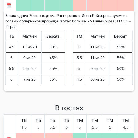
В последних 20 играх дома Рапперсвиль-Йона Лейкерс в сумме с
голами соперников пробил(а) тотал больше 5.5 мячей 9 раз, ТМ 5.5 -
11 раз.
ТБ
Матчей
Вероят.
ТМ
Матчей
Вероят.
4.5
10 из 20
50%
6
11 из 20
55%
5
9 из 20
45%
5.5
11 из 20
55%
5.5
9 из 20
45%
5
10 из 20
50%
6
7 из 20
35%
4.5
10 из 20
50%
В гостях
ТБ
ТБ
ТБ
ТБ
ТМ
ТМ
ТМ
ТМ
4.5
5
5.5
6
6
5.5
5
4.5