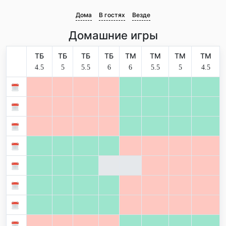
Дома
В гостях
Везде
Домашние игры
ТБ
ТБ
ТБ
ТБ
ТМ
ТМ
ТМ
ТМ
4.5
5
5.5
6
6
5.5
5
4.5