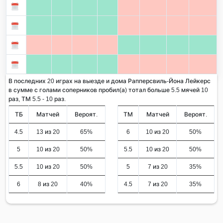
В последних 20 играх на выезде и дома Рапперсвиль-Йона Лейкерс
в сумме с голами соперников пробил(а) тотал больше 5.5 мячей 10
раз, ТМ 5.5 - 10 раз.
ТБ
Матчей
Вероят.
ТМ
Матчей
Вероят.
4.5
13 из 20
65%
6
10 из 20
50%
5
10 из 20
50%
5.5
10 из 20
50%
5.5
10 из 20
50%
5
7 из 20
35%
6
8 из 20
40%
4.5
7 из 20
35%