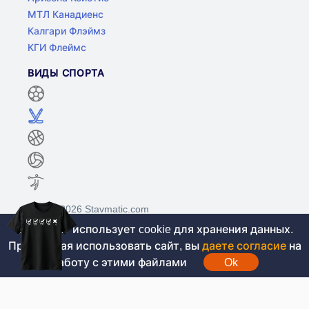
МТЛ Канадиенс
Калгари Флэймз
КГИ Флеймс
ВИДЫ СПОРТА
©2017-2026 Stavmatic.com
Этот сайт использует cookie для хранения данных.
Продолжая использовать сайт, вы
даете согласие
на
Для лиц старше 18 лет. На сайте не
работу с этими файлами
Ok
проводятся игры на денежные средства, вся
информация носит ознакомительный характер.