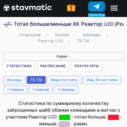
КОНКУРСЫ
Тотал больше/меньше ХК Реактор U20 (Рос
Ставматик
›
Хоккей
›
Команды
›
Реактор U20
›
ТБ ТМ
Серии
▼
СТАТИСТИКА
РАСПИСАНИЕ
РЕЗУЛЬТАТЫ
Исходы
ТБ ТМ
Фора по счету
Инд.Тотал голов
1 период
2 период
3 период
Статистика по суммарному количеству
заброшенных шайб обеими командами в матчах с
участием Реактор U20.
- тотал больше,
-
меньше,
- равен.