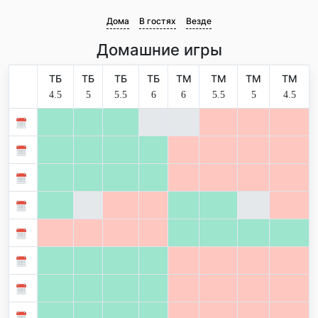
Дома
В гостях
Везде
Домашние игры
ТБ
ТБ
ТБ
ТБ
ТМ
ТМ
ТМ
ТМ
4.5
5
5.5
6
6
5.5
5
4.5