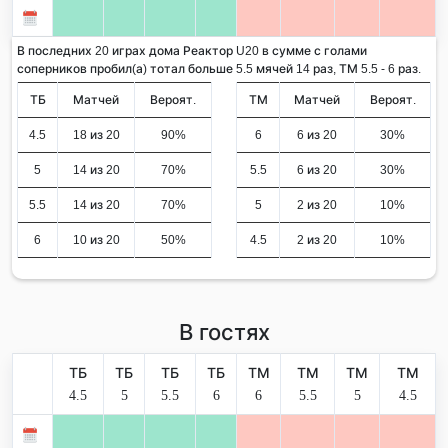
В последних 20 играх дома Реактор U20 в сумме с голами
соперников пробил(а) тотал больше 5.5 мячей 14 раз, ТМ 5.5 - 6 раз.
ТБ
Матчей
Вероят.
ТМ
Матчей
Вероят.
4.5
18 из 20
90%
6
6 из 20
30%
5
14 из 20
70%
5.5
6 из 20
30%
5.5
14 из 20
70%
5
2 из 20
10%
6
10 из 20
50%
4.5
2 из 20
10%
В гостях
ТБ
ТБ
ТБ
ТБ
ТМ
ТМ
ТМ
ТМ
4.5
5
5.5
6
6
5.5
5
4.5