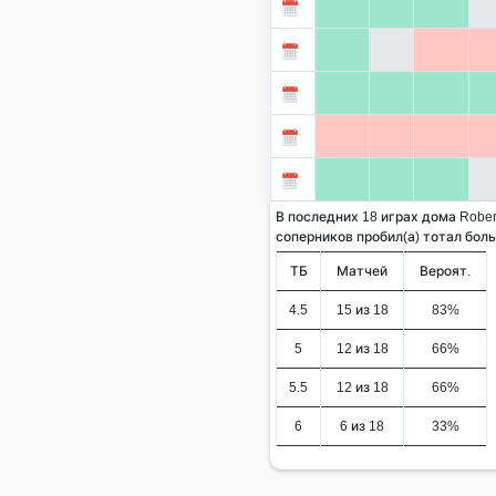
В последних 18 играх дома Robert
соперников пробил(а) тотал больше
ТБ
Матчей
Вероят.
4.5
15 из 18
83%
5
12 из 18
66%
5.5
12 из 18
66%
6
6 из 18
33%