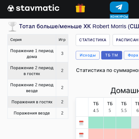
КОНКУРСЫ
Тотал больше/меньше ХК Robert Morris (С
Серия
Игр
СТАТИСТИКА
РАСПИСАН
Поражение 1 период
3
Исходы
ТБ ТМ
Фора
дома
Поражение 2 период
Статистика по суммарно
2
в гостях
Поражение 2 период
2
Домашн
везде
Поражения в гостях
2
ТБ
ТБ
ТБ
Т
4.5
5
5.5
6
Поражения везде
2