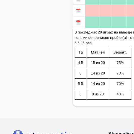
В последних 20 играх на выезде и
голами соперников пробил(а) тот
5.5 - 6 раз.
ТБ
Матчей
Вероят.
4.5
15 из 20
75%
5
14 из 20
70%
5.5
14 из 20
70%
6
8 из 20
40%
Stavmatic