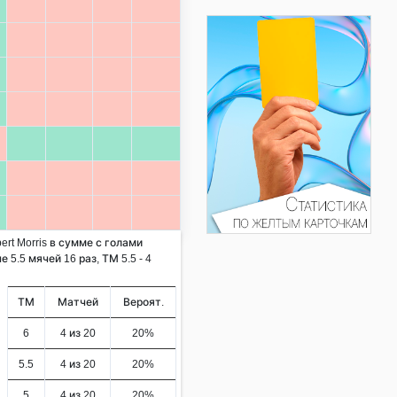
ert Morris в сумме с голами
 5.5 мячей 16 раз, ТМ 5.5 - 4
ТМ
Матчей
Вероят.
6
4 из 20
20%
5.5
4 из 20
20%
5
4 из 20
20%