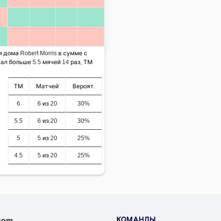
 дома Robert Morris в сумме с
ал больше 5.5 мячей 14 раз, ТМ
ТМ
Матчей
Вероят.
6
6 из 20
30%
5.5
6 из 20
30%
5
5 из 20
25%
4.5
5 из 20
25%
КОМАНДЫ
.com