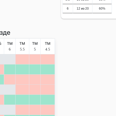
6
12 из 20
60%
зде
Б
ТМ
ТМ
ТМ
ТМ
6
5.5
5
4.5