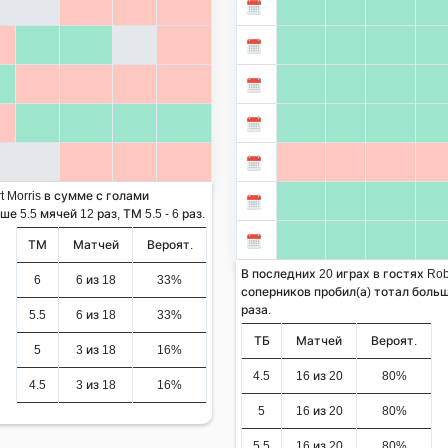
 Morris в сумме с голами
 5.5 мячей 12 раз, ТМ 5.5 - 6 раз.
ТМ
Матчей
Вероят.
В последних 20 играх в гостях Rob
6
6 из 18
33%
соперников пробил(а) тотал больше
раза.
5.5
6 из 18
33%
ТБ
Матчей
Вероят.
5
3 из 18
16%
4.5
16 из 20
80%
4.5
3 из 18
16%
5
16 из 20
80%
5.5
16 из 20
80%