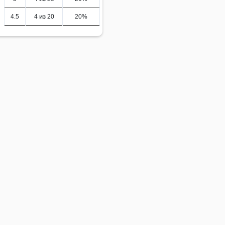
4.5
4 из 20
20%