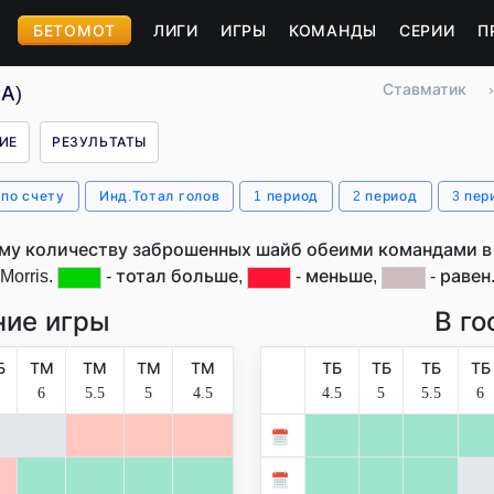
БЕТОМОТ
ЛИГИ
ИГРЫ
КОМАНДЫ
СЕРИИ
П
Ставматик
›
ША)
ИЕ
РЕЗУЛЬТАТЫ
 по счету
Инд.Тотал голов
1 период
2 период
3 пер
му количеству заброшенных шайб обеими командами в м
Morris.
- тотал больше,
- меньше,
- равен
ие игры
В го
Б
ТМ
ТМ
ТМ
ТМ
ТБ
ТБ
ТБ
ТБ
6
5.5
5
4.5
4.5
5
5.5
6