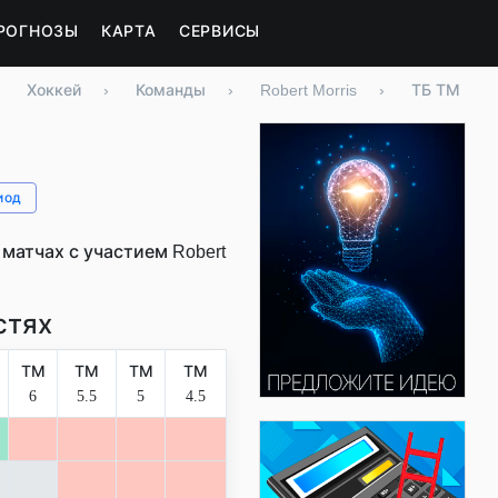
РОГНОЗЫ
КАРТА
СЕРВИСЫ
Хоккей
›
Команды
›
Robert Morris
›
ТБ ТМ
иод
атчах с участием Robert
.
стях
ТМ
ТМ
ТМ
ТМ
6
5.5
5
4.5