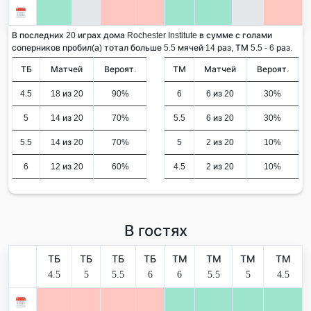
В последних 20 играх дома Rochester Institute в сумме с голами
соперников пробил(а) тотал больше 5.5 мячей 14 раз, ТМ 5.5 - 6 раз.
ТБ
Матчей
Вероят.
ТМ
Матчей
Вероят.
4.5
18 из 20
90%
6
6 из 20
30%
5
14 из 20
70%
5.5
6 из 20
30%
5.5
14 из 20
70%
5
2 из 20
10%
6
12 из 20
60%
4.5
2 из 20
10%
В гостях
ТБ
ТБ
ТБ
ТБ
ТМ
ТМ
ТМ
ТМ
4.5
5
5.5
6
6
5.5
5
4.5