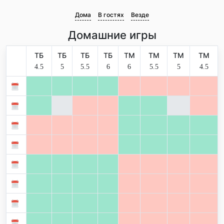
Дома
В гостях
Везде
Домашние игры
ТБ
ТБ
ТБ
ТБ
ТМ
ТМ
ТМ
ТМ
4.5
5
5.5
6
6
5.5
5
4.5