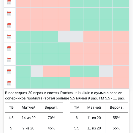
В последних 20 играх в гостях Rochester Institute в сумме с голами
соперников пробил(а) тотал больше 5.5 мячей 9 раз, ТМ 5.5 - 11 раз.
ТБ
Матчей
Вероят.
ТМ
Матчей
Вероят.
4.5
14 из 20
70%
6
11 из 20
55%
5
9 из 20
45%
5.5
11 из 20
55%