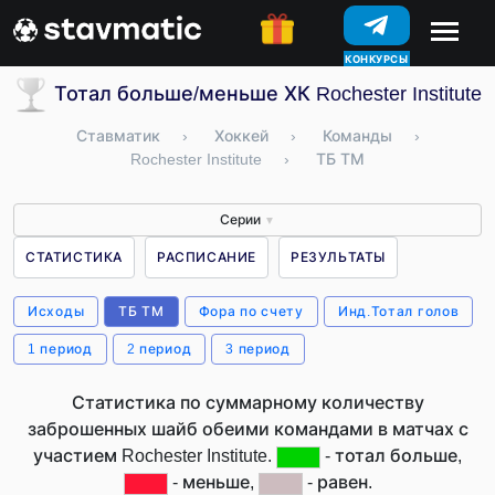
КОНКУРСЫ
Тотал больше/меньше ХК Rochester Institute
Ставматик
›
Хоккей
›
Команды
›
Rochester Institute
›
ТБ ТМ
Серии
▼
СТАТИСТИКА
РАСПИСАНИЕ
РЕЗУЛЬТАТЫ
Исходы
ТБ ТМ
Фора по счету
Инд.Тотал голов
1 период
2 период
3 период
Статистика по суммарному количеству
заброшенных шайб обеими командами в матчах с
участием Rochester Institute.
- тотал больше,
- меньше,
- равен.