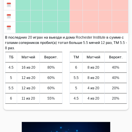
В последних 20 играх на выезде и дома Rochester Institute в сумме с
голами соперников пробил(а) тотал больше 5.5 мячей 12 раз, ТМ 5.5 -
8 раз.
ТБ
Матчей
Вероят.
ТМ
Матчей
Вероят.
4.5
16 из 20
80%
6
8 из 20
40%
5
12 из 20
60%
5.5
8 из 20
40%
5.5
12 из 20
60%
5
4 из 20
20%
6
11 из 20
55%
4.5
4 из 20
20%