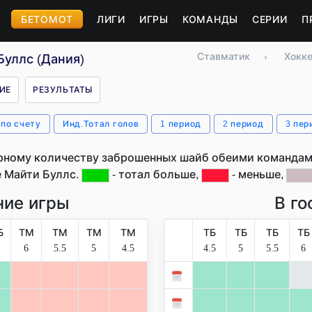
БЕТОМОТ
ЛИГИ
ИГРЫ
КОМАНДЫ
СЕРИИ
П
Ставматик
›
Хокк
уллс (Дания)
ИЕ
РЕЗУЛЬТАТЫ
 по счету
Инд.Тотал голов
1 период
2 период
3 пер
рному количеству заброшенных шайб обеими командами
 Майти Буллс.
- тотал больше,
- меньше,
ие игры
В го
Б
ТМ
ТМ
ТМ
ТМ
ТБ
ТБ
ТБ
ТБ
6
5.5
5
4.5
4.5
5
5.5
6