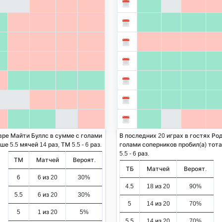
вре Майти Буллс в сумме с голами
В последних 20 играх в гостях Ро
 5.5 мячей 14 раз, ТМ 5.5 - 6 раз.
голами соперников пробил(а) тота
5.5 - 6 раз.
ТМ
Матчей
Вероят.
ТБ
Матчей
Вероят.
6
6 из 20
30%
4.5
18 из 20
90%
5.5
6 из 20
30%
5
14 из 20
70%
5
1 из 20
5%
5.5
14 из 20
70%