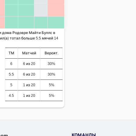
 и дома Родовре Майти Буллс в
л(а) тотал больше 5.5 мячей 14
ТМ
Матчей
Вероят.
6
6 из 20
30%
5.5
6 из 20
30%
5
1 из 20
5%
4.5
1 из 20
5%
КОМАНДЫ
.com