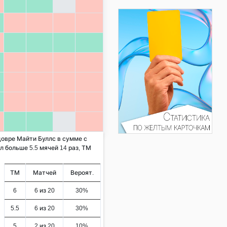
довре Майти Буллс в сумме с
л больше 5.5 мячей 14 раз, ТМ
ТМ
Матчей
Вероят.
6
6 из 20
30%
5.5
6 из 20
30%
5
2 из 20
10%