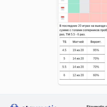
В последних 20 играх на выезде
сумме с голами соперников проби
раз, ТМ 5.5 - 6 раз.
ТБ
Матчей
Вероят.
4.5
19 из 20
95%
5
14 из 20
70%
5.5
14 из 20
70%
6
12 из 20
60%
Stavmatic