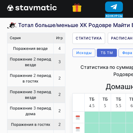
КОНКУРСЫ
Тотал больше/меньше ХК Родовре Майти Б
Серия
Игр
СТАТИСТИКА
РАСПИСАН
Поражения везде
4
Исходы
ТБ ТМ
Фора
Поражение 2 период
3
везде
Статистика по сумма
Родовре
Поражение 2 период
2
в гостях
Домашн
Поражение 3 период
2
везде
ТБ
ТБ
ТБ
Т
4.5
5
5.5
6
Поражение 3 период
2
дома
Поражения в гостях
2