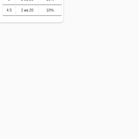
4.5
2 из 20
10%