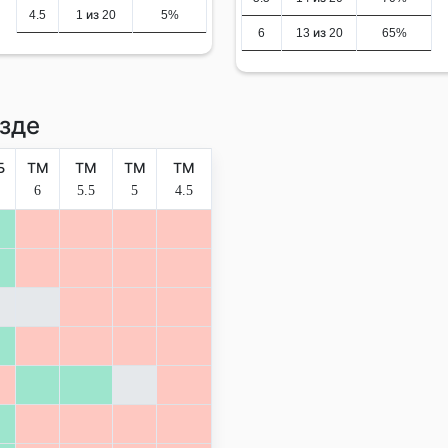
4.5
1 из 20
5%
6
13 из 20
65%
зде
Б
ТМ
ТМ
ТМ
ТМ
6
5.5
5
4.5