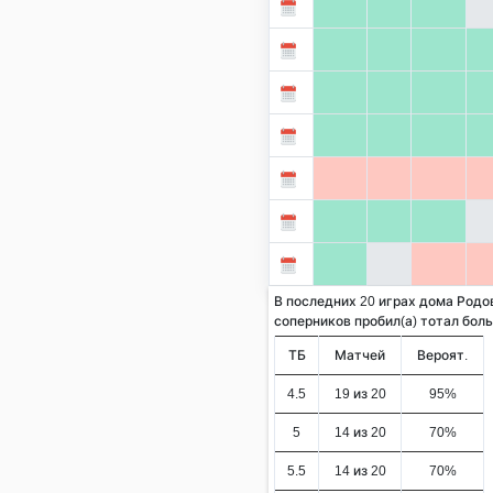
В последних 20 играх дома Родо
соперников пробил(а) тотал больше
ТБ
Матчей
Вероят.
4.5
19 из 20
95%
5
14 из 20
70%
5.5
14 из 20
70%