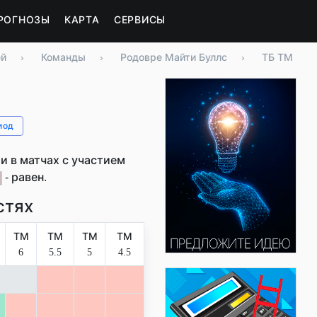
РОГНОЗЫ
КАРТА
СЕРВИСЫ
ей
›
Команды
›
Родовре Майти Буллс
›
ТБ ТМ
иод
 в матчах с участием
- равен.
стях
ТМ
ТМ
ТМ
ТМ
6
5.5
5
4.5