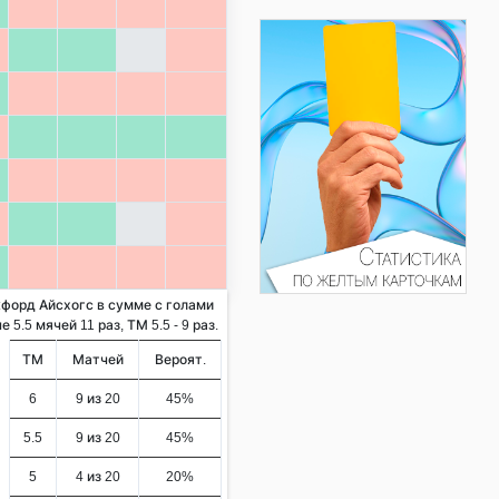
кфорд Айсхогс в сумме с голами
5.5 мячей 11 раз, ТМ 5.5 - 9 раз.
ТМ
Матчей
Вероят.
6
9 из 20
45%
5.5
9 из 20
45%
5
4 из 20
20%