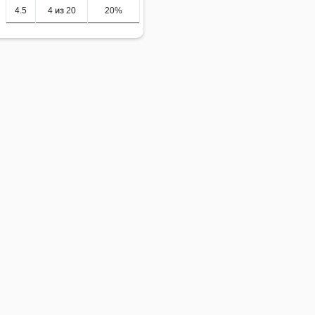
4.5
4 из 20
20%