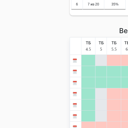
6
7 из 20
35%
Ве
ТБ
ТБ
ТБ
Т
4.5
5
5.5
6