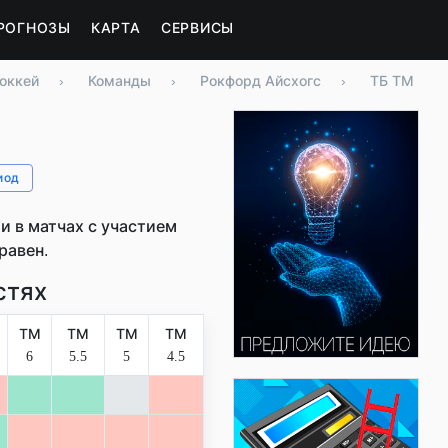
РОГНОЗЫ
КАРТА
СЕРВИСЫ
оккей
›
Команды
›
Рокфорд Айсхогс
›
ТБ ТМ
иод
 в матчах с участием
 равен.
стях
ТМ
ТМ
ТМ
ТМ
6
5.5
5
4.5