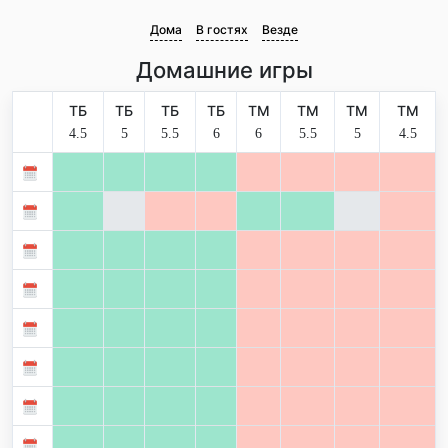
Дома
В гостях
Везде
Домашние игры
ТБ
ТБ
ТБ
ТБ
ТМ
ТМ
ТМ
ТМ
4.5
5
5.5
6
6
5.5
5
4.5