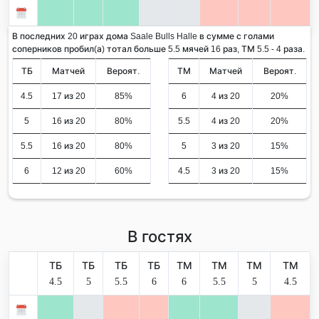
В последних 20 играх дома Saale Bulls Halle в сумме с голами
соперников пробил(а) тотал больше 5.5 мячей 16 раз, ТМ 5.5 - 4 раза.
ТБ
Матчей
Вероят.
ТМ
Матчей
Вероят.
4.5
17 из 20
85%
6
4 из 20
20%
5
16 из 20
80%
5.5
4 из 20
20%
5.5
16 из 20
80%
5
3 из 20
15%
6
12 из 20
60%
4.5
3 из 20
15%
В гостях
ТБ
ТБ
ТБ
ТБ
ТМ
ТМ
ТМ
ТМ
4.5
5
5.5
6
6
5.5
5
4.5