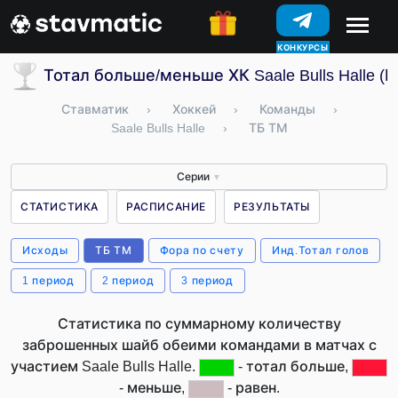
КОНКУРСЫ
Тотал больше/меньше ХК Saale Bulls Halle (
Ставматик
›
Хоккей
›
Команды
›
Saale Bulls Halle
›
ТБ ТМ
Серии
▼
СТАТИСТИКА
РАСПИСАНИЕ
РЕЗУЛЬТАТЫ
Исходы
ТБ ТМ
Фора по счету
Инд.Тотал голов
1 период
2 период
3 период
Статистика по суммарному количеству
заброшенных шайб обеими командами в матчах с
участием Saale Bulls Halle.
- тотал больше,
- меньше,
- равен.