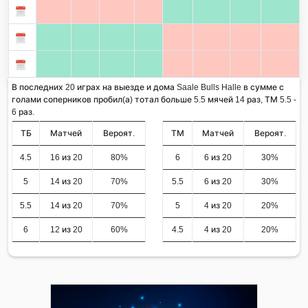
В последних 20 играх на выезде и дома Saale Bulls Halle в сумме с
голами соперников пробил(а) тотал больше 5.5 мячей 14 раз, ТМ 5.5 -
6 раз.
ТБ
Матчей
Вероят.
ТМ
Матчей
Вероят.
4.5
16 из 20
80%
6
6 из 20
30%
5
14 из 20
70%
5.5
6 из 20
30%
5.5
14 из 20
70%
5
4 из 20
20%
6
12 из 20
60%
4.5
4 из 20
20%