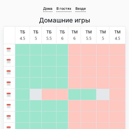
Дома
В гостях
Везде
Домашние игры
ТБ
ТБ
ТБ
ТБ
ТМ
ТМ
ТМ
ТМ
4.5
5
5.5
6
6
5.5
5
4.5