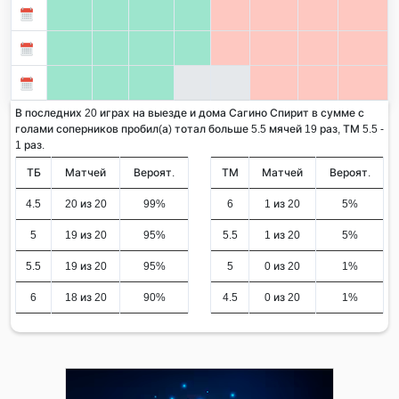
В последних 20 играх на выезде и дома Сагино Спирит в сумме с
голами соперников пробил(а) тотал больше 5.5 мячей 19 раз, ТМ 5.5 -
1 раз.
ТБ
Матчей
Вероят.
ТМ
Матчей
Вероят.
4.5
20 из 20
99%
6
1 из 20
5%
5
19 из 20
95%
5.5
1 из 20
5%
5.5
19 из 20
95%
5
0 из 20
1%
6
18 из 20
90%
4.5
0 из 20
1%