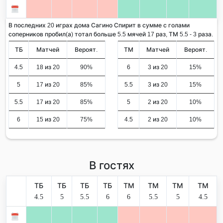
В последних 20 играх дома Сагино Спирит в сумме с голами
соперников пробил(а) тотал больше 5.5 мячей 17 раз, ТМ 5.5 - 3 раза.
ТБ
Матчей
Вероят.
ТМ
Матчей
Вероят.
4.5
18 из 20
90%
6
3 из 20
15%
5
17 из 20
85%
5.5
3 из 20
15%
5.5
17 из 20
85%
5
2 из 20
10%
6
15 из 20
75%
4.5
2 из 20
10%
В гостях
ТБ
ТБ
ТБ
ТБ
ТМ
ТМ
ТМ
ТМ
4.5
5
5.5
6
6
5.5
5
4.5