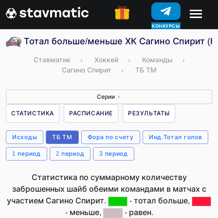
КОНКУРСЫ
Тотал больше/меньше ХК Сагино Спирит (К
Ставматик
›
Хоккей
›
Команды
›
Сагино Спирит
›
ТБ ТМ
Серии
▼
СТАТИСТИКА
РАСПИСАНИЕ
РЕЗУЛЬТАТЫ
Исходы
ТБ ТМ
Фора по счету
Инд.Тотал голов
1 период
2 период
3 период
Статистика по суммарному количеству
заброшенных шайб обеими командами в матчах с
участием Сагино Спирит.
- тотал больше,
- меньше,
- равен.