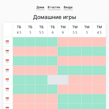
Дома
В гостях
Везде
Домашние игры
ТБ
ТБ
ТБ
ТБ
ТМ
ТМ
ТМ
ТМ
4.5
5
5.5
6
6
5.5
5
4.5