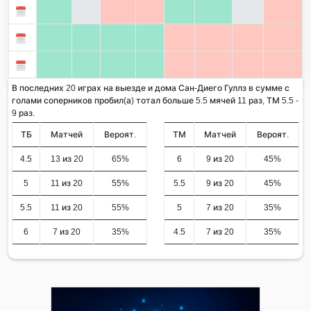
В последних 20 играх на выезде и дома Сан-Диего Гуллз в сумме с
голами соперников пробил(а) тотал больше 5.5 мячей 11 раз, ТМ 5.5 -
9 раз.
ТБ
Матчей
Вероят.
ТМ
Матчей
Вероят.
4.5
13 из 20
65%
6
9 из 20
45%
5
11 из 20
55%
5.5
9 из 20
45%
5.5
11 из 20
55%
5
7 из 20
35%
6
7 из 20
35%
4.5
7 из 20
35%