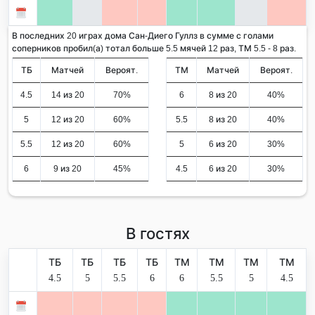
В последних 20 играх дома Сан-Диего Гуллз в сумме с голами
соперников пробил(а) тотал больше 5.5 мячей 12 раз, ТМ 5.5 - 8 раз.
ТБ
Матчей
Вероят.
ТМ
Матчей
Вероят.
4.5
14 из 20
70%
6
8 из 20
40%
5
12 из 20
60%
5.5
8 из 20
40%
5.5
12 из 20
60%
5
6 из 20
30%
6
9 из 20
45%
4.5
6 из 20
30%
В гостях
ТБ
ТБ
ТБ
ТБ
ТМ
ТМ
ТМ
ТМ
4.5
5
5.5
6
6
5.5
5
4.5