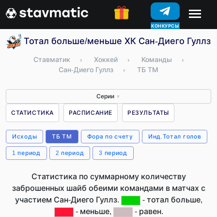
КОНКУРСЫ
Тотал больше/меньше ХК Сан-Диего Гуллз 
Ставматик
›
Хоккей
›
Команды
›
Сан-Диего Гуллз
›
ТБ ТМ
Серии
▼
СТАТИСТИКА
РАСПИСАНИЕ
РЕЗУЛЬТАТЫ
Исходы
ТБ ТМ
Фора по счету
Инд.Тотал голов
1 период
2 период
3 период
Статистика по суммарному количеству
заброшенных шайб обеими командами в матчах с
участием Сан-Диего Гуллз.
- тотал больше,
- меньше,
- равен.