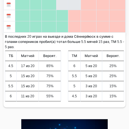
В последних 20 играх на выезде и дома Сённерйюск в сумме с
голами соперников пробил(а) тотал больше 5.5 мячей 15 раз, ТМ 5.5 -
5 раз.
ТБ
Матчей
Вероят.
ТМ
Матчей
Вероят.
4.5
17 из 20
85%
6
5 из 20
25%
5
15 из 20
75%
5.5
5 из 20
25%
5.5
15 из 20
75%
5
3 из 20
15%
6
11 из 20
55%
4.5
3 из 20
15%