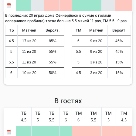
В последних 20 играх дома Сённерйюск в сумме с голами
соперников пробил(а) тотал больше 5.5 мячей 11 раз, ТМ 5.5 - 9 раз.
ТБ
Матчей
Вероят.
ТМ
Матчей
Вероят.
4.5
17 из 20
85%
6
9 из 20
45%
5
11 из 20
55%
5.5
9 из 20
45%
5.5
11 из 20
55%
5
3 из 20
15%
6
10 из 20
50%
4.5
3 из 20
15%
В гостях
ТБ
ТБ
ТБ
ТБ
ТМ
ТМ
ТМ
ТМ
4.5
5
5.5
6
6
5.5
5
4.5