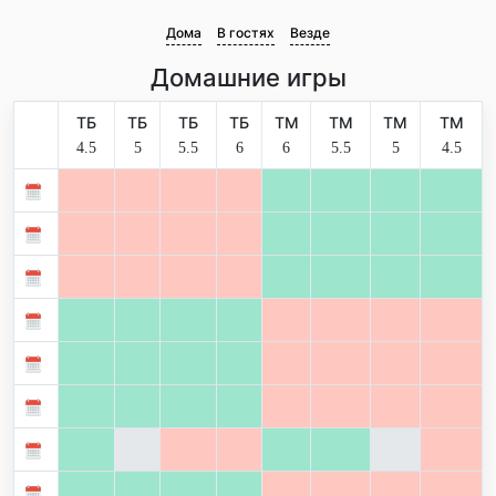
Дома
В гостях
Везде
Домашние игры
ТБ
ТБ
ТБ
ТБ
ТМ
ТМ
ТМ
ТМ
4.5
5
5.5
6
6
5.5
5
4.5