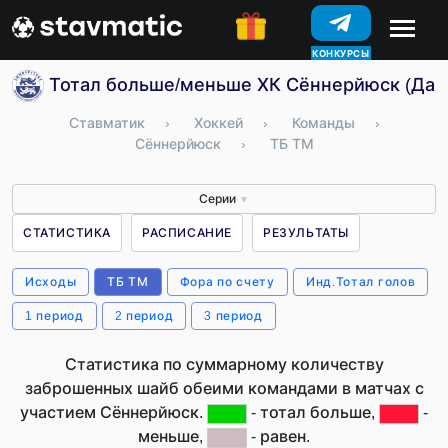
КОНКУРСЫ
Тотал больше/меньше ХК Сённерйюск (Дан
Ставматик
›
Хоккей
›
Команды
›
Сённерйюск
›
ТБ ТМ
Серии
▼
СТАТИСТИКА
РАСПИСАНИЕ
РЕЗУЛЬТАТЫ
Исходы
ТБ ТМ
Фора по счету
Инд.Тотал голов
1 период
2 период
3 период
Статистика по суммарному количеству
заброшенных шайб обеими командами в матчах с
участием Сённерйюск.
- тотал больше,
-
меньше,
- равен.