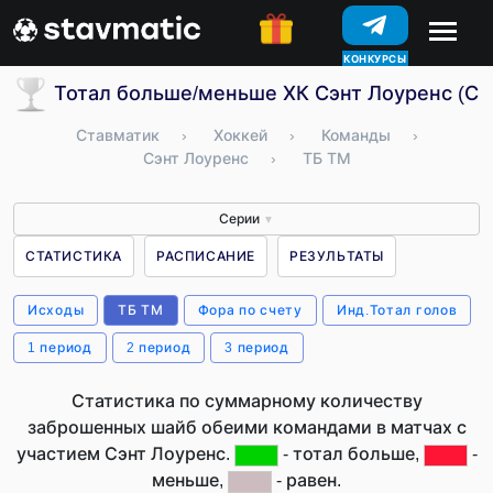
КОНКУРСЫ
Тотал больше/меньше ХК Сэнт Лоуренс (С
Ставматик
›
Хоккей
›
Команды
›
Сэнт Лоуренс
›
ТБ ТМ
Серии
▼
СТАТИСТИКА
РАСПИСАНИЕ
РЕЗУЛЬТАТЫ
Исходы
ТБ ТМ
Фора по счету
Инд.Тотал голов
1 период
2 период
3 период
Статистика по суммарному количеству
заброшенных шайб обеими командами в матчах с
участием Сэнт Лоуренс.
- тотал больше,
-
меньше,
- равен.