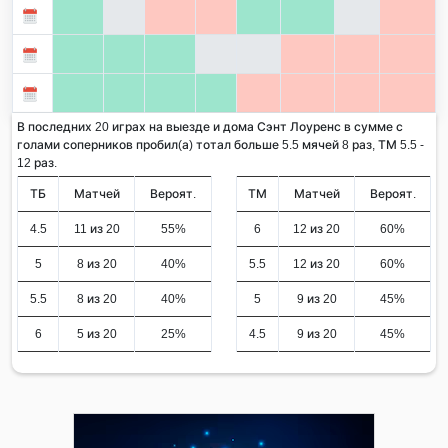
В последних 20 играх на выезде и дома Сэнт Лоуренс в сумме с
голами соперников пробил(а) тотал больше 5.5 мячей 8 раз, ТМ 5.5 -
12 раз.
ТБ
Матчей
Вероят.
ТМ
Матчей
Вероят.
4.5
11 из 20
55%
6
12 из 20
60%
5
8 из 20
40%
5.5
12 из 20
60%
5.5
8 из 20
40%
5
9 из 20
45%
6
5 из 20
25%
4.5
9 из 20
45%