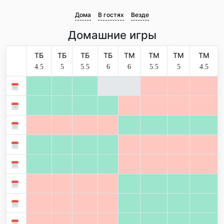
Дома
В гостях
Везде
Домашние игры
ТБ
ТБ
ТБ
ТБ
ТМ
ТМ
ТМ
ТМ
4.5
5
5.5
6
6
5.5
5
4.5