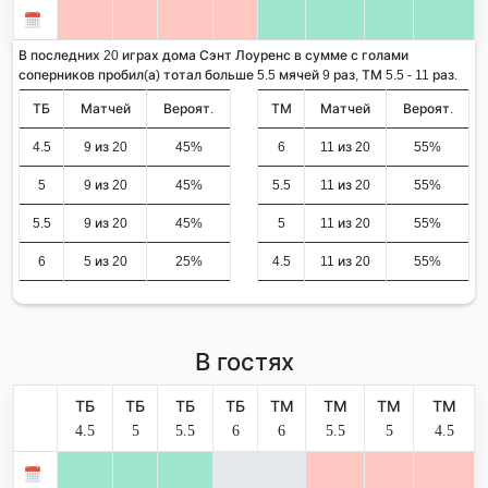
В последних 20 играх дома Сэнт Лоуренс в сумме с голами
соперников пробил(а) тотал больше 5.5 мячей 9 раз, ТМ 5.5 - 11 раз.
ТБ
Матчей
Вероят.
ТМ
Матчей
Вероят.
4.5
9 из 20
45%
6
11 из 20
55%
5
9 из 20
45%
5.5
11 из 20
55%
5.5
9 из 20
45%
5
11 из 20
55%
6
5 из 20
25%
4.5
11 из 20
55%
В гостях
ТБ
ТБ
ТБ
ТБ
ТМ
ТМ
ТМ
ТМ
4.5
5
5.5
6
6
5.5
5
4.5