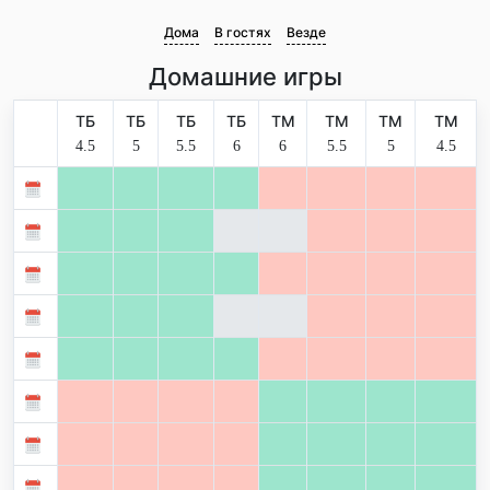
Дома
В гостях
Везде
Домашние игры
ТБ
ТБ
ТБ
ТБ
ТМ
ТМ
ТМ
ТМ
4.5
5
5.5
6
6
5.5
5
4.5