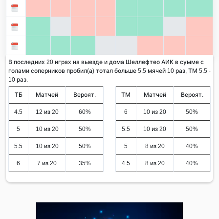
В последних 20 играх на выезде и дома Шеллефтео АИК в сумме с
голами соперников пробил(а) тотал больше 5.5 мячей 10 раз, ТМ 5.5 -
10 раз.
ТБ
Матчей
Вероят.
ТМ
Матчей
Вероят.
4.5
12 из 20
60%
6
10 из 20
50%
5
10 из 20
50%
5.5
10 из 20
50%
5.5
10 из 20
50%
5
8 из 20
40%
6
7 из 20
35%
4.5
8 из 20
40%