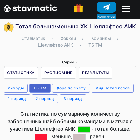
КОНКУРСЫ
Тотал больше/меньше ХК Шеллефтео АИК 
Ставматик
›
Хоккей
›
Команды
›
Шеллефтео АИК
›
ТБ ТМ
Серии
▼
СТАТИСТИКА
РАСПИСАНИЕ
РЕЗУЛЬТАТЫ
Исходы
ТБ ТМ
Фора по счету
Инд.Тотал голов
1 период
2 период
3 период
Статистика по суммарному количеству
заброшенных шайб обеими командами в матчах с
участием Шеллефтео АИК.
- тотал больше,
- меньше,
- равен.