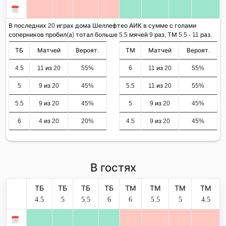
В последних 20 играх дома Шеллефтео АИК в сумме с голами
соперников пробил(а) тотал больше 5.5 мячей 9 раз, ТМ 5.5 - 11 раз.
ТБ
Матчей
Вероят.
ТМ
Матчей
Вероят.
4.5
11 из 20
55%
6
11 из 20
55%
5
9 из 20
45%
5.5
11 из 20
55%
5.5
9 из 20
45%
5
9 из 20
45%
6
4 из 20
20%
4.5
9 из 20
45%
В гостях
ТБ
ТБ
ТБ
ТБ
ТМ
ТМ
ТМ
ТМ
4.5
5
5.5
6
6
5.5
5
4.5