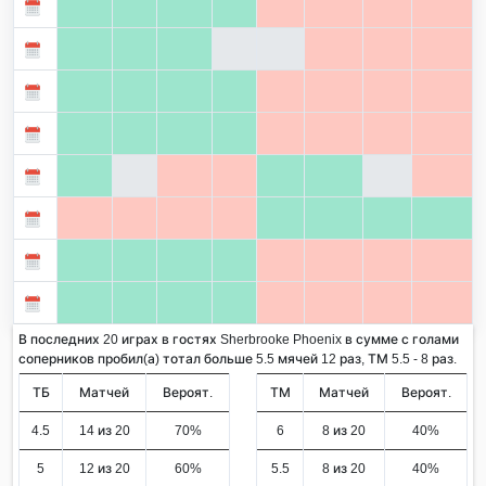
В последних 20 играх в гостях Sherbrooke Phoenix в сумме с голами
соперников пробил(а) тотал больше 5.5 мячей 12 раз, ТМ 5.5 - 8 раз.
ТБ
Матчей
Вероят.
ТМ
Матчей
Вероят.
4.5
14 из 20
70%
6
8 из 20
40%
5
12 из 20
60%
5.5
8 из 20
40%