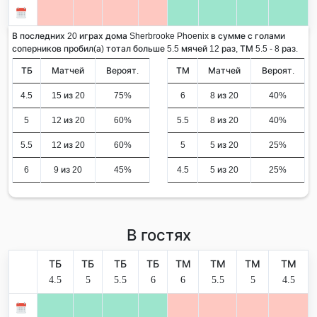
В последних 20 играх дома Sherbrooke Phoenix в сумме с голами
соперников пробил(а) тотал больше 5.5 мячей 12 раз, ТМ 5.5 - 8 раз.
ТБ
Матчей
Вероят.
ТМ
Матчей
Вероят.
4.5
15 из 20
75%
6
8 из 20
40%
5
12 из 20
60%
5.5
8 из 20
40%
5.5
12 из 20
60%
5
5 из 20
25%
6
9 из 20
45%
4.5
5 из 20
25%
В гостях
ТБ
ТБ
ТБ
ТБ
ТМ
ТМ
ТМ
ТМ
4.5
5
5.5
6
6
5.5
5
4.5