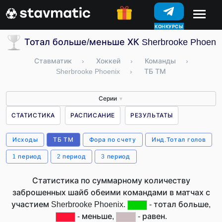
КОНКУРСЫ
Тотал больше/меньше ХК Sherbrooke Phoenix
Ставматик
›
Хоккей
›
Команды
›
Sherbrooke Phoenix
›
ТБ ТМ
Серии
▼
СТАТИСТИКА
РАСПИСАНИЕ
РЕЗУЛЬТАТЫ
Исходы
ТБ ТМ
Фора по счету
Инд.Тотал голов
1 период
2 период
3 период
Статистика по суммарному количеству
заброшенных шайб обеими командами в матчах с
участием Sherbrooke Phoenix.
- тотал больше,
- меньше,
- равен.