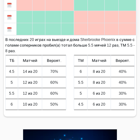
В последних 20 играх на выезде и дома Sherbrooke Phoenix в сумме с
голами соперников пробил(а) тотал больше 5.5 мячей 12 раз, ТМ 5.5 -
8 раз.
ТБ
Матчей
Вероят.
ТМ
Матчей
Вероят.
4.5
14 из 20
70%
6
8 из 20
40%
5
12 из 20
60%
5.5
8 из 20
40%
5.5
12 из 20
60%
5
6 из 20
30%
6
10 из 20
50%
4.5
6 из 20
30%