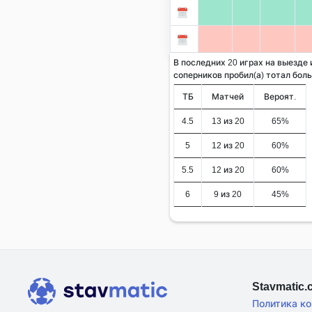
В последних 20 играх на выезде
соперников пробил(а) тотал больше
ТБ
Матчей
Вероят.
4.5
13 из 20
65%
5
12 из 20
60%
5.5
12 из 20
60%
6
9 из 20
45%
Stavmatic
Политика к