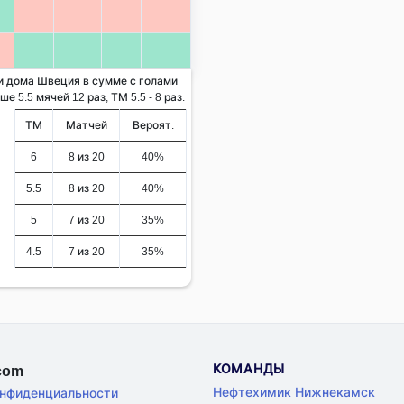
 и дома Швеция в сумме с голами
 5.5 мячей 12 раз, ТМ 5.5 - 8 раз.
ТМ
Матчей
Вероят.
6
8 из 20
40%
5.5
8 из 20
40%
5
7 из 20
35%
4.5
7 из 20
35%
КОМАНДЫ
.com
Нефтехимик Нижнекамск
онфиденциальности