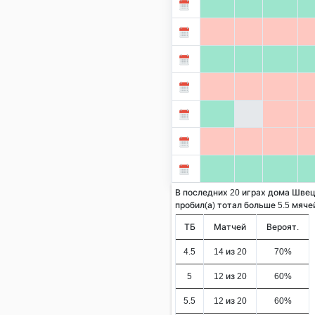
В последних 20 играх дома Швец
пробил(а) тотал больше 5.5 мячей 
ТБ
Матчей
Вероят.
4.5
14 из 20
70%
5
12 из 20
60%
5.5
12 из 20
60%