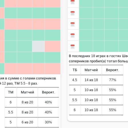
В последних 18 играх в гостях Шв
соперников пробил(а) тотал больше 
ТБ
Матчей
Вероят.
ия в сумме с голами соперников
4.5
14 из 18
77%
12 раз, ТМ 5.5 - 8 раз.
5
10 из 18
55%
ТМ
Матчей
Вероят.
5.5
10 из 18
55%
6
8 из 20
40%
6
10 из 18
55%
5.5
8 из 20
40%
5
6 из 20
30%