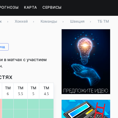
РОГНОЗЫ
КАРТА
СЕРВИСЫ
к
›
Хоккей
›
Команды
›
Швеция
›
ТБ ТМ
иод
 в матчах с участием
н.
стях
ТМ
ТМ
ТМ
ТМ
6
5.5
5
4.5