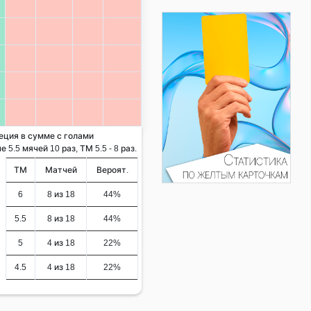
еция в сумме с голами
5.5 мячей 10 раз, ТМ 5.5 - 8 раз.
ТМ
Матчей
Вероят.
6
8 из 18
44%
5.5
8 из 18
44%
5
4 из 18
22%
4.5
4 из 18
22%