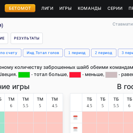
БЕТОМОТ
ЛИГИ
ИГРЫ
КОМАНДЫ
СЕРИИ
П
Ставмати
я)
ИЕ
РЕЗУЛЬТАТЫ
 по счету
Инд.Тотал голов
1 период
2 период
3 пер
рному количеству заброшенных шайб обеими командами
Швеция.
- тотал больше,
- меньше,
- раве
ие игры
В го
Б
ТМ
ТМ
ТМ
ТМ
ТБ
ТБ
ТБ
ТБ
6
5.5
5
4.5
4.5
5
5.5
6