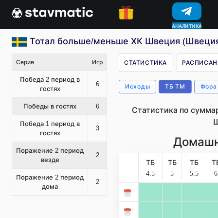
КОНКУРСЫ
Тотал больше/меньше ХК Швеция (Швеци
Серия
Игр
СТАТИСТИКА
РАСПИСАН
Победа 2 период в
6
Исходы
ТБ ТМ
Фора
гостях
Победы в гостях
6
Статистика по сумма
Победа 1 период в
3
гостях
Домашн
Поражение 2 период
2
везде
ТБ
ТБ
ТБ
Т
4.5
5
5.5
6
Поражение 2 период
2
дома