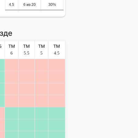
4.5
6 из 20
30%
зде
Б
ТМ
ТМ
ТМ
ТМ
6
5.5
5
4.5