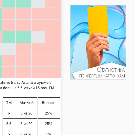
zhnye Barsy Astana в сумме с
л больше 5.5 мячей 15 раз, ТМ
ТМ
Матчей
Вероят.
6
5 из 20
25%
5.5
5 из 20
25%
5
0 из 20
1%