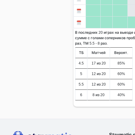
В последних 20 играх на выезде 
сумме с голами соперников проби
раз, ТМ 5.5 - 8 раз.
ТБ
Матчей
Вероят.
4.5
17 из 20
85%
5
12 из 20
60%
5.5
12 из 20
60%
6
8 из 20
40%
Stavmatic