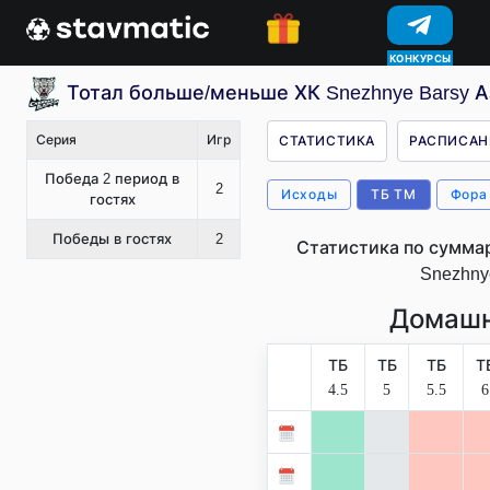
КОНКУРСЫ
Тотал больше/меньше ХК Snezhnye Barsy As
Серия
Игр
СТАТИСТИКА
РАСПИСАН
Победа 2 период в
2
Исходы
ТБ ТМ
Фора
гостях
Победы в гостях
2
Статистика по сумма
Snezhny
Домашн
ТБ
ТБ
ТБ
Т
4.5
5
5.5
6