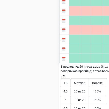
В последних 20 играх дома Snezh
соперников пробил(а) тотал больш
раз.
ТБ
Матчей
Вероят.
4.5
15 из 20
75%
5
10 из 20
50%
5.5
10 из 20
50%