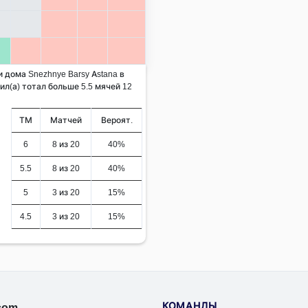
и дома Snezhnye Barsy Astana в
л(а) тотал больше 5.5 мячей 12
ТМ
Матчей
Вероят.
6
8 из 20
40%
5.5
8 из 20
40%
5
3 из 20
15%
4.5
3 из 20
15%
КОМАНДЫ
.com