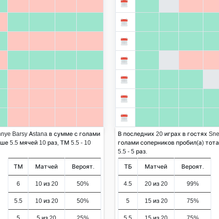
nye Barsy Astana в сумме с голами
В последних 20 играх в гостях Sne
е 5.5 мячей 10 раз, ТМ 5.5 - 10
голами соперников пробил(а) тота
5.5 - 5 раз.
ТМ
Матчей
Вероят.
ТБ
Матчей
Вероят.
6
10 из 20
50%
4.5
20 из 20
99%
5.5
10 из 20
50%
5
15 из 20
75%
5
5 из 20
25%
5.5
15 из 20
75%