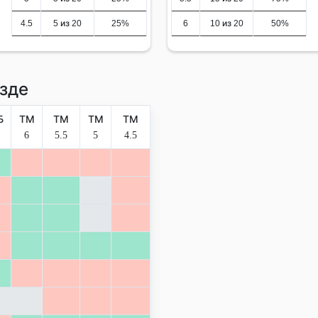
4.5
5 из 20
25%
6
10 из 20
50%
зде
Б
ТМ
ТМ
ТМ
ТМ
6
5.5
5
4.5