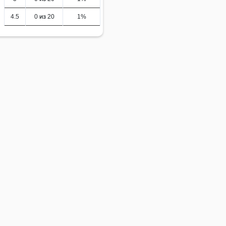
4.5
0 из 20
1%