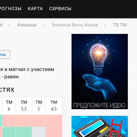
РОГНОЗЫ
КАРТА
СЕРВИСЫ
й
›
Команды
›
Snezhnye Barsy Astana
›
ТБ ТМ
иод
 в матчах с участием
- равен.
стях
ТМ
ТМ
ТМ
ТМ
6
5.5
5
4.5