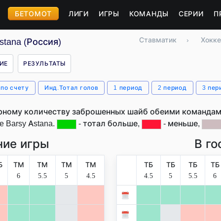
БЕТОМОТ
ЛИГИ
ИГРЫ
КОМАНДЫ
СЕРИИ
П
Ставматик
›
Хокке
tana (Россия)
ИЕ
РЕЗУЛЬТАТЫ
 по счету
Инд.Тотал голов
1 период
2 период
3 пер
рному количеству заброшенных шайб обеими командами
e Barsy Astana.
- тотал больше,
- меньше,
ие игры
В го
Б
ТМ
ТМ
ТМ
ТМ
ТБ
ТБ
ТБ
ТБ
6
5.5
5
4.5
4.5
5
5.5
6