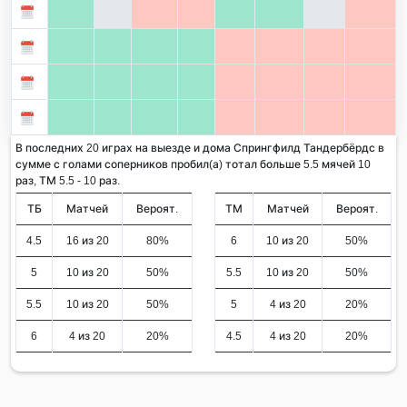
В последних 20 играх на выезде и дома Спрингфилд Тандербёрдс в
сумме с голами соперников пробил(а) тотал больше 5.5 мячей 10
раз, ТМ 5.5 - 10 раз.
ТБ
Матчей
Вероят.
ТМ
Матчей
Вероят.
4.5
16 из 20
80%
6
10 из 20
50%
5
10 из 20
50%
5.5
10 из 20
50%
5.5
10 из 20
50%
5
4 из 20
20%
6
4 из 20
20%
4.5
4 из 20
20%