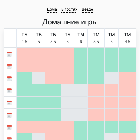
Дома
В гостях
Везде
Домашние игры
ТБ
ТБ
ТБ
ТБ
ТМ
ТМ
ТМ
ТМ
4.5
5
5.5
6
6
5.5
5
4.5