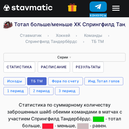
КОНКУРСЫ
Тотал больше/меньше ХК Спрингфилд Тан
Ставматик
›
Хоккей
›
Команды
›
Спрингфилд Тандербёрдс
›
ТБ ТМ
Серии
▼
СТАТИСТИКА
РАСПИСАНИЕ
РЕЗУЛЬТАТЫ
Исходы
ТБ ТМ
Фора по счету
Инд.Тотал голов
1 период
2 период
3 период
Статистика по суммарному количеству
заброшенных шайб обеими командами в матчах с
участием Спрингфилд Тандербёрдс.
- тотал
больше,
- меньше,
- равен.