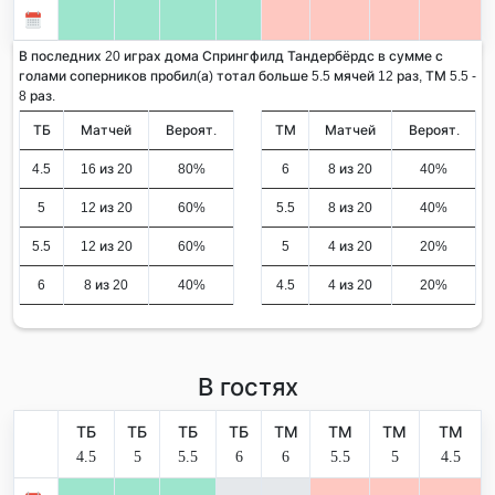
В последних 20 играх дома Спрингфилд Тандербёрдс в сумме с
голами соперников пробил(а) тотал больше 5.5 мячей 12 раз, ТМ 5.5 -
8 раз.
ТБ
Матчей
Вероят.
ТМ
Матчей
Вероят.
4.5
16 из 20
80%
6
8 из 20
40%
5
12 из 20
60%
5.5
8 из 20
40%
5.5
12 из 20
60%
5
4 из 20
20%
6
8 из 20
40%
4.5
4 из 20
20%
В гостях
ТБ
ТБ
ТБ
ТБ
ТМ
ТМ
ТМ
ТМ
4.5
5
5.5
6
6
5.5
5
4.5