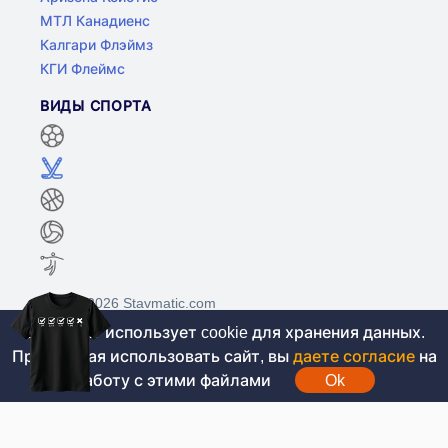
МТЛ Канадиенс
Калгари Флэймз
КГИ Флеймс
ВИДЫ СПОРТА
©2017-2026 Stavmatic.com
Этот сайт использует cookie для хранения данных.
Продолжая использовать сайт, вы
даете согласие
на
Для лиц старше 18 лет. На сайте не
работу с этими файлами
Ok
проводятся игры на денежные средства, вся
информация носит ознакомительный характер.