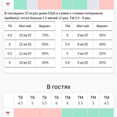
В последних 20 играх дома США в сумме с голами соперников
пробил(а) тотал больше 5.5 мячей 12 раз, ТМ 5.5 - 8 раз.
ТБ
Матчей
Вероят.
ТМ
Матчей
Вероят.
4.5
15 из 20
75%
6
8 из 20
40%
5
12 из 20
60%
5.5
8 из 20
40%
5.5
12 из 20
60%
5
5 из 20
25%
6
10 из 20
50%
4.5
5 из 20
25%
В гостях
ТБ
ТБ
ТБ
ТБ
ТМ
ТМ
ТМ
ТМ
4.5
5
5.5
6
6
5.5
5
4.5