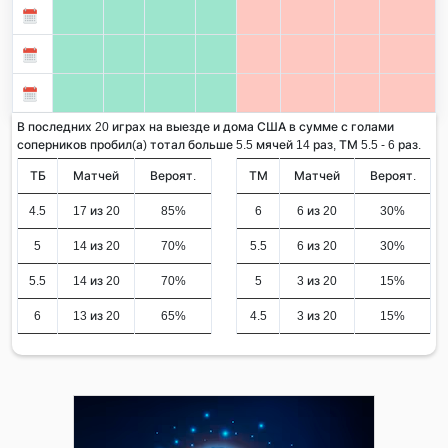
В последних 20 играх на выезде и дома США в сумме с голами
соперников пробил(а) тотал больше 5.5 мячей 14 раз, ТМ 5.5 - 6 раз.
ТБ
Матчей
Вероят.
ТМ
Матчей
Вероят.
4.5
17 из 20
85%
6
6 из 20
30%
5
14 из 20
70%
5.5
6 из 20
30%
5.5
14 из 20
70%
5
3 из 20
15%
6
13 из 20
65%
4.5
3 из 20
15%