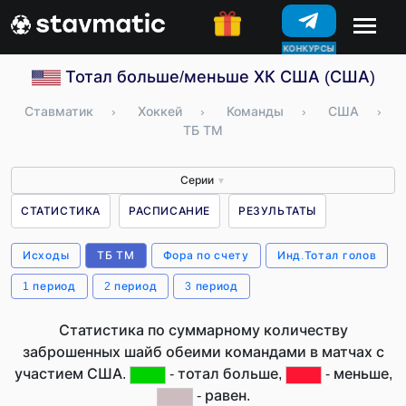
КОНКУРСЫ
Тотал больше/меньше ХК США (США)
Ставматик
›
Хоккей
›
Команды
›
США
›
ТБ ТМ
Серии
▼
СТАТИСТИКА
РАСПИСАНИЕ
РЕЗУЛЬТАТЫ
Исходы
ТБ ТМ
Фора по счету
Инд.Тотал голов
1 период
2 период
3 период
Статистика по суммарному количеству
заброшенных шайб обеими командами в матчах с
участием США.
- тотал больше,
- меньше,
- равен.