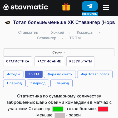
КОНКУРСЫ
Тотал больше/меньше ХК Ставангер (Норве
Ставматик
›
Хоккей
›
Команды
›
Ставангер
›
ТБ ТМ
Серии
▼
СТАТИСТИКА
РАСПИСАНИЕ
РЕЗУЛЬТАТЫ
Исходы
ТБ ТМ
Фора по счету
Инд.Тотал голов
1 период
2 период
3 период
Статистика по суммарному количеству
заброшенных шайб обеими командами в матчах с
участием Ставангер.
- тотал больше,
-
меньше,
- равен.