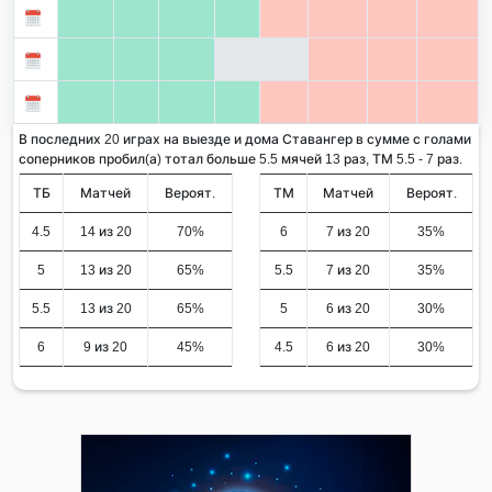
В последних 20 играх на выезде и дома Ставангер в сумме с голами
соперников пробил(а) тотал больше 5.5 мячей 13 раз, ТМ 5.5 - 7 раз.
ТБ
Матчей
Вероят.
ТМ
Матчей
Вероят.
4.5
14 из 20
70%
6
7 из 20
35%
5
13 из 20
65%
5.5
7 из 20
35%
5.5
13 из 20
65%
5
6 из 20
30%
6
9 из 20
45%
4.5
6 из 20
30%