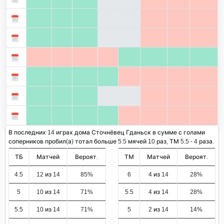
В последних 14 играх дома Сточнёвец Гданьск в сумме с голами
соперников пробил(а) тотал больше 5.5 мячей 10 раз, ТМ 5.5 - 4 раза.
ТБ
Матчей
Вероят.
ТМ
Матчей
Вероят.
4.5
12 из 14
85%
6
4 из 14
28%
5
10 из 14
71%
5.5
4 из 14
28%
5.5
10 из 14
71%
5
2 из 14
14%