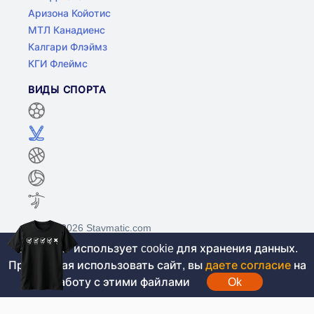
Аризона Койотис
МТЛ Канадиенс
Калгари Флэймз
КГИ Флеймс
ВИДЫ СПОРТА
©2017-2026 Stavmatic.com
Этот сайт использует cookie для хранения данных.
Продолжая использовать сайт, вы
даете согласие
на
Для лиц старше 18 лет. На сайте не
работу с этими файлами
Ok
проводятся игры на денежные средства, вся
информация носит ознакомительный характер.