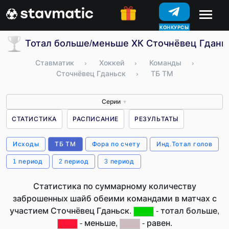
КОНКУРСЫ
Тотал больше/меньше ХК Сточнёвец Гданьс
Ставматик
›
Хоккей
›
Команды
›
Сточнёвец Гданьск
›
ТБ ТМ
Серии
▼
СТАТИСТИКА
РАСПИСАНИЕ
РЕЗУЛЬТАТЫ
Исходы
ТБ ТМ
Фора по счету
Инд.Тотал голов
1 период
2 период
3 период
Статистика по суммарному количеству
заброшенных шайб обеими командами в матчах с
участием Сточнёвец Гданьск.
- тотал больше,
- меньше,
- равен.