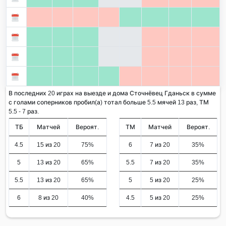
В последних 20 играх на выезде и дома Сточнёвец Гданьск в сумме
с голами соперников пробил(а) тотал больше 5.5 мячей 13 раз, ТМ
5.5 - 7 раз.
ТБ
Матчей
Вероят.
ТМ
Матчей
Вероят.
4.5
15 из 20
75%
6
7 из 20
35%
5
13 из 20
65%
5.5
7 из 20
35%
5.5
13 из 20
65%
5
5 из 20
25%
6
8 из 20
40%
4.5
5 из 20
25%