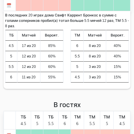
В последних 20 играх дома Свифт Каррент Бронкос в сумме с
голами соперников пробил(а) тотал больше 5.5 мячей 12 раз, ТМ 5.5 -
8 раз.
ТБ
Матчей
Вероят.
ТМ
Матчей
Вероят.
4.5
17 из 20
85%
6
8 из 20
40%
5
12 из 20
60%
5.5
8 из 20
40%
5.5
12 из 20
60%
5
3 из 20
15%
6
11 из 20
55%
4.5
3 из 20
15%
В гостях
ТБ
ТБ
ТБ
ТБ
ТМ
ТМ
ТМ
ТМ
4.5
5
5.5
6
6
5.5
5
4.5