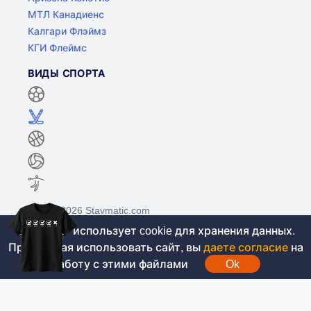
МТЛ Канадиенс
Калгари Флэймз
КГИ Флеймс
ВИДЫ СПОРТА
©2017-2026 Stavmatic.com
Этот сайт использует cookie для хранения данных.
Продолжая использовать сайт, вы
даете согласие
на
Для лиц старше 18 лет. На сайте не
работу с этими файлами
Ok
проводятся игры на денежные средства, вся
информация носит ознакомительный характер.