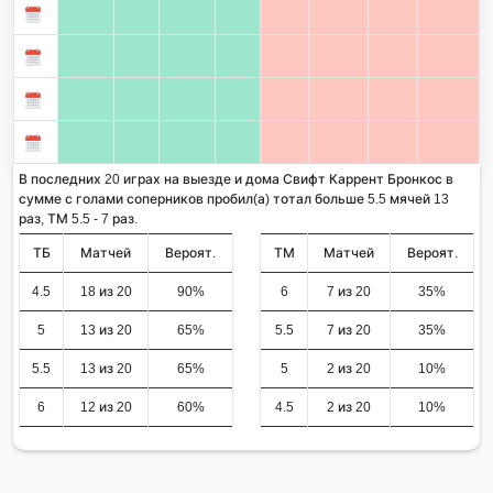
В последних 20 играх на выезде и дома Свифт Каррент Бронкос в
сумме с голами соперников пробил(а) тотал больше 5.5 мячей 13
раз, ТМ 5.5 - 7 раз.
ТБ
Матчей
Вероят.
ТМ
Матчей
Вероят.
4.5
18 из 20
90%
6
7 из 20
35%
5
13 из 20
65%
5.5
7 из 20
35%
5.5
13 из 20
65%
5
2 из 20
10%
6
12 из 20
60%
4.5
2 из 20
10%