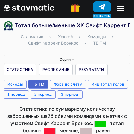
КОНКУРСЫ
Тотал больше/меньше ХК Свифт Каррент Бр
Ставматик
›
Хоккей
›
Команды
›
Свифт Каррент Бронкос
›
ТБ ТМ
Серии
▼
СТАТИСТИКА
РАСПИСАНИЕ
РЕЗУЛЬТАТЫ
Исходы
ТБ ТМ
Фора по счету
Инд.Тотал голов
1 период
2 период
3 период
Статистика по суммарному количеству
заброшенных шайб обеими командами в матчах с
участием Свифт Каррент Бронкос.
- тотал
больше,
- меньше,
- равен.