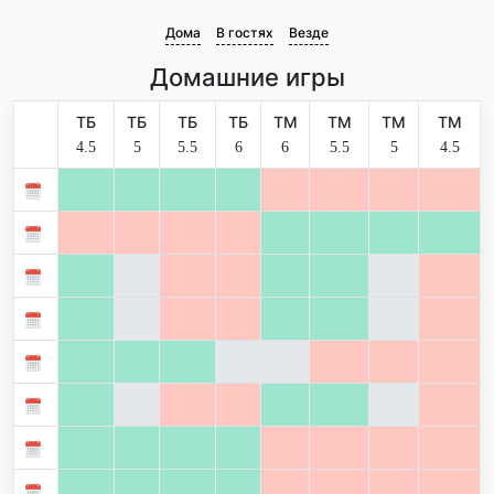
Дома
В гостях
Везде
Домашние игры
ТБ
ТБ
ТБ
ТБ
ТМ
ТМ
ТМ
ТМ
4.5
5
5.5
6
6
5.5
5
4.5