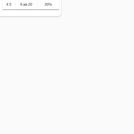
4.5
6 из 20
30%