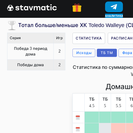
КОНКУРСЫ
Тотал больше/меньше ХК Toledo Walleye (
Серия
Игр
СТАТИСТИКА
РАСПИСАН
Победа 3 период
2
Исходы
ТБ ТМ
Фора
дома
Победы дома
2
Статистика по суммарно
Домашн
ТБ
ТБ
ТБ
Т
4.5
5
5.5
6