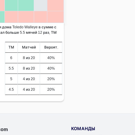
и дома Toledo Walleye в сумме с
ал больше 5.5 мячей 12 раз, ТМ
ТМ
Матчей
Вероят.
6
8 из 20
40%
5.5
8 из 20
40%
5
4 из 20
20%
4.5
4 из 20
20%
КОМАНДЫ
.com