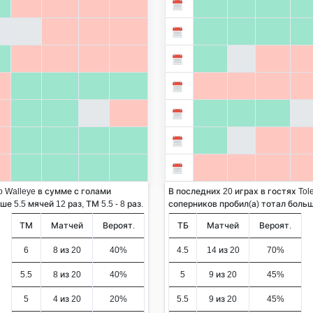
o Walleye в сумме с голами
В последних 20 играх в гостях Tol
 5.5 мячей 12 раз, ТМ 5.5 - 8 раз.
соперников пробил(а) тотал больше 
ТМ
Матчей
Вероят.
ТБ
Матчей
Вероят.
6
8 из 20
40%
4.5
14 из 20
70%
5.5
8 из 20
40%
5
9 из 20
45%
5
4 из 20
20%
5.5
9 из 20
45%