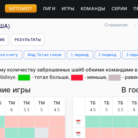
БЕТОМОТ
ЛИГИ
ИГРЫ
КОМАНДЫ
СЕРИИ
П
Ставматик
›
США)
ИЕ
РЕЗУЛЬТАТЫ
 по счету
Инд.Тотал голов
1 период
2 период
3 пер
му количеству заброшенных шайб обеими командами в м
Walleye.
- тотал больше,
- меньше,
- равен
ие игры
В го
Б
ТМ
ТМ
ТМ
ТМ
ТБ
ТБ
ТБ
ТБ
6
5.5
5
4.5
4.5
5
5.5
6