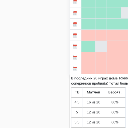
В последних 20 играх дома Toled
соперников пробил(а) тотал больше
ТБ
Матчей
Вероят.
4.5
16 из 20
80%
5
12 из 20
60%
5.5
12 из 20
60%