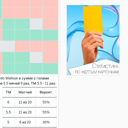
edo Walleye в сумме с голами
5.5 мячей 9 раз, ТМ 5.5 - 11 раз.
ТМ
Матчей
Вероят.
6
11 из 20
55%
5.5
11 из 20
55%
5
6 из 20
30%