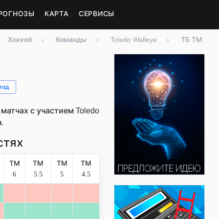
РОГНОЗЫ
КАРТА
СЕРВИСЫ
Хоккей
›
Команды
›
Toledo Walleye
›
ТБ ТМ
иод
атчах с участием Toledo
.
стях
ТМ
ТМ
ТМ
ТМ
6
5.5
5
4.5