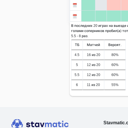
В последних 20 играх на выезде 
голами соперников пробил(а) тот
5.5 - 8 раз.
ТБ
Матчей
Вероят.
4.5
16 из 20
80%
5
12 из 20
60%
5.5
12 из 20
60%
6
11 из 20
55%
Stavmatic