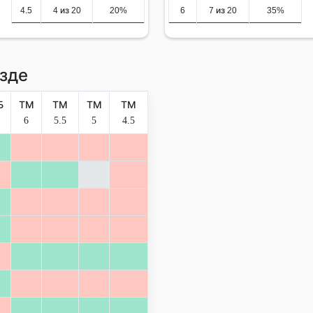
4.5
4 из 20
20%
6
7 из 20
35%
зде
Б
ТМ
ТМ
ТМ
ТМ
6
5.5
5
4.5