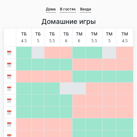
Дома
В гостях
Везде
Домашние игры
ТБ
ТБ
ТБ
ТБ
ТМ
ТМ
ТМ
ТМ
4.5
5
5.5
6
6
5.5
5
4.5