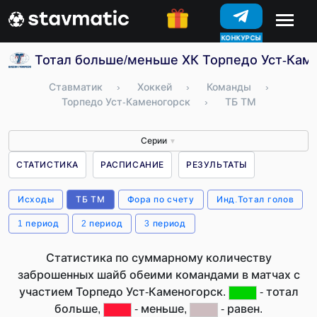
КОНКУРСЫ
Тотал больше/меньше ХК Торпедо Уст-Каме
Ставматик
›
Хоккей
›
Команды
›
Торпедо Уст-Каменогорск
›
ТБ ТМ
Серии
▼
СТАТИСТИКА
РАСПИСАНИЕ
РЕЗУЛЬТАТЫ
Исходы
ТБ ТМ
Фора по счету
Инд.Тотал голов
1 период
2 период
3 период
Статистика по суммарному количеству
заброшенных шайб обеими командами в матчах с
участием Торпедо Уст-Каменогорск.
- тотал
больше,
- меньше,
- равен.