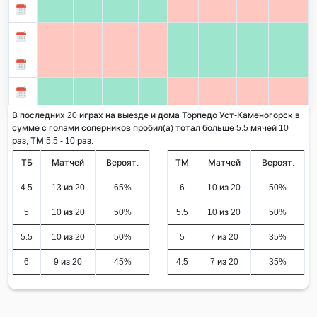
В последних 20 играх на выезде и дома Торпедо Уст-Каменогорск в
сумме с голами соперников пробил(а) тотал больше 5.5 мячей 10
раз, ТМ 5.5 - 10 раз.
ТБ
Матчей
Вероят.
ТМ
Матчей
Вероят.
4.5
13 из 20
65%
6
10 из 20
50%
5
10 из 20
50%
5.5
10 из 20
50%
5.5
10 из 20
50%
5
7 из 20
35%
6
9 из 20
45%
4.5
7 из 20
35%