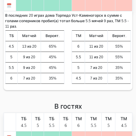
В последних 20 играх дома Торпедо Уст-Каменогорск в сумме с
голами соперников пробил(а) тотал больше 5.5 мячей 9 раз, ТМ 5.5 -
11 раз.
ТБ
Матчей
Вероят.
ТМ
Матчей
Вероят.
4.5
13 из 20
65%
6
11 из 20
55%
5
9 из 20
45%
5.5
11 из 20
55%
5.5
9 из 20
45%
5
7 из 20
35%
6
7 из 20
35%
4.5
7 из 20
35%
В гостях
ТБ
ТБ
ТБ
ТБ
ТМ
ТМ
ТМ
ТМ
4.5
5
5.5
6
6
5.5
5
4.5