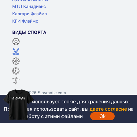
МТЛ Канадиенс
Калгари Флэймз
КГИ Флеймс
ВИДЫ СПОРТА
©2017-2026 Stavmatic.com
Этот сайт использует cookie для хранения данных.
Продолжая использовать сайт, вы
даете согласие
на
Для лиц старше 18 лет. На сайте не
работу с этими файлами
Ok
проводятся игры на денежные средства, вся
информация носит ознакомительный характер.