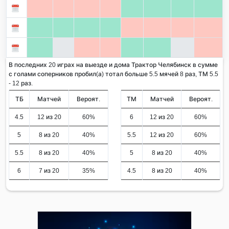
В последних 20 играх на выезде и дома Трактор Челябинск в сумме
с голами соперников пробил(а) тотал больше 5.5 мячей 8 раз, ТМ 5.5
- 12 раз.
ТБ
Матчей
Вероят.
ТМ
Матчей
Вероят.
4.5
12 из 20
60%
6
12 из 20
60%
5
8 из 20
40%
5.5
12 из 20
60%
5.5
8 из 20
40%
5
8 из 20
40%
6
7 из 20
35%
4.5
8 из 20
40%