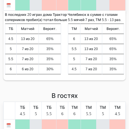
В последних 20 играх дома Трактор Челябинск в сумме с голами
соперников пробил(а) тотал больше 5.5 мячей 7 раз, ТМ 5.5 - 13 раз.
ТБ
Матчей
Вероят.
ТМ
Матчей
Вероят.
4.5
13 из 20
65%
6
13 из 20
65%
5
7 из 20
35%
5.5
13 из 20
65%
5.5
7 из 20
35%
5
7 из 20
35%
6
6 из 20
30%
4.5
7 из 20
35%
В гостях
ТБ
ТБ
ТБ
ТБ
ТМ
ТМ
ТМ
ТМ
4.5
5
5.5
6
6
5.5
5
4.5