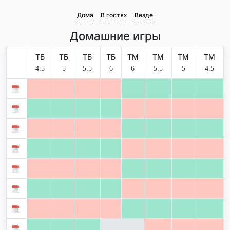
Дома
В гостях
Везде
Домашние игры
ТБ
ТБ
ТБ
ТБ
ТМ
ТМ
ТМ
ТМ
4.5
5
5.5
6
6
5.5
5
4.5