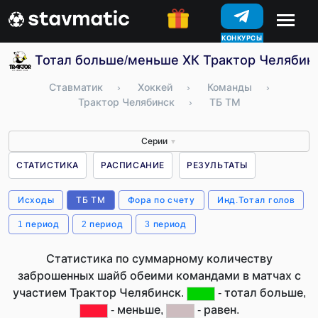
КОНКУРСЫ
Тотал больше/меньше ХК Трактор Челябинс
Ставматик
›
Хоккей
›
Команды
›
Трактор Челябинск
›
ТБ ТМ
Серии
▼
СТАТИСТИКА
РАСПИСАНИЕ
РЕЗУЛЬТАТЫ
Исходы
ТБ ТМ
Фора по счету
Инд.Тотал голов
1 период
2 период
3 период
Статистика по суммарному количеству
заброшенных шайб обеими командами в матчах с
участием Трактор Челябинск.
- тотал больше,
- меньше,
- равен.