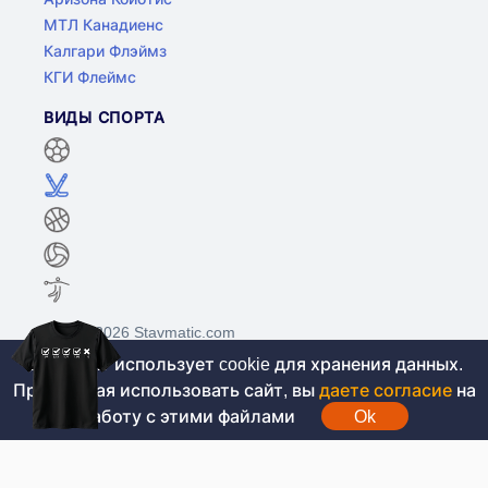
МТЛ Канадиенс
Калгари Флэймз
КГИ Флеймс
ВИДЫ СПОРТА
©2017-2026 Stavmatic.com
Этот сайт использует cookie для хранения данных.
Продолжая использовать сайт, вы
даете согласие
на
Для лиц старше 18 лет. На сайте не
работу с этими файлами
Ok
проводятся игры на денежные средства, вся
информация носит ознакомительный характер.