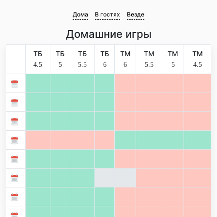
Дома
В гостях
Везде
Домашние игры
ТБ
ТБ
ТБ
ТБ
ТМ
ТМ
ТМ
ТМ
4.5
5
5.5
6
6
5.5
5
4.5