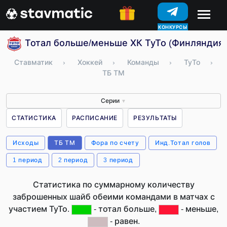
КОНКУРСЫ
Тотал больше/меньше ХК ТуТо (Финляндия)
Ставматик
›
Хоккей
›
Команды
›
ТуТо
›
ТБ ТМ
Серии
▼
СТАТИСТИКА
РАСПИСАНИЕ
РЕЗУЛЬТАТЫ
Исходы
ТБ ТМ
Фора по счету
Инд.Тотал голов
1 период
2 период
3 период
Статистика по суммарному количеству
заброшенных шайб обеими командами в матчах с
участием ТуТо.
- тотал больше,
- меньше,
- равен.