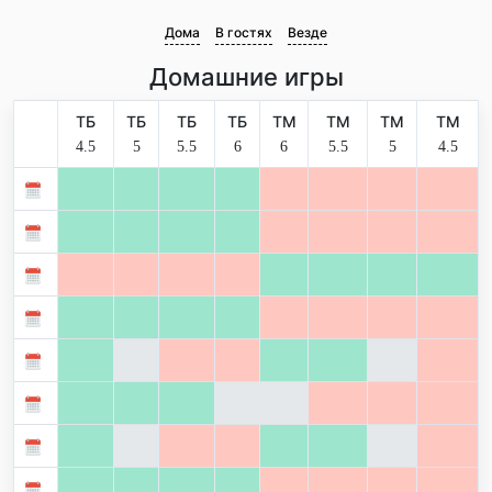
Дома
В гостях
Везде
Домашние игры
ТБ
ТБ
ТБ
ТБ
ТМ
ТМ
ТМ
ТМ
4.5
5
5.5
6
6
5.5
5
4.5