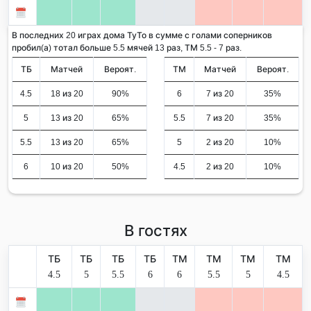
В последних 20 играх дома ТуТо в сумме с голами соперников
пробил(а) тотал больше 5.5 мячей 13 раз, ТМ 5.5 - 7 раз.
ТБ
Матчей
Вероят.
ТМ
Матчей
Вероят.
4.5
18 из 20
90%
6
7 из 20
35%
5
13 из 20
65%
5.5
7 из 20
35%
5.5
13 из 20
65%
5
2 из 20
10%
6
10 из 20
50%
4.5
2 из 20
10%
В гостях
ТБ
ТБ
ТБ
ТБ
ТМ
ТМ
ТМ
ТМ
4.5
5
5.5
6
6
5.5
5
4.5