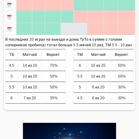
В последних 20 играх на выезде и дома ТуТо в сумме с голами
соперников пробил(а) тотал больше 5.5 мячей 10 раз, ТМ 5.5 - 10 раз.
ТБ
Матчей
Вероят.
ТМ
Матчей
Вероят.
4.5
14 из 20
70%
6
10 из 20
50%
5
10 из 20
50%
5.5
10 из 20
50%
5.5
10 из 20
50%
5
6 из 20
30%
6
7 из 20
35%
4.5
6 из 20
30%