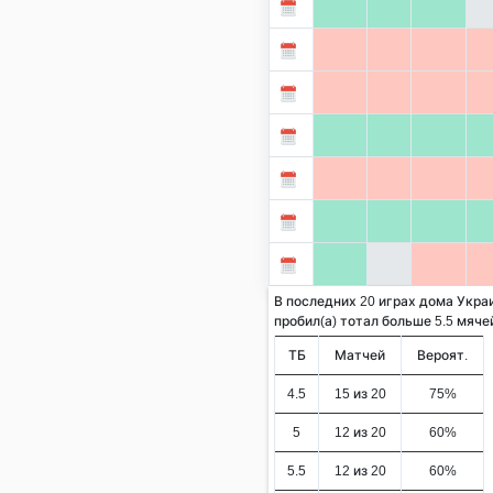
В последних 20 играх дома Укра
пробил(а) тотал больше 5.5 мячей 
ТБ
Матчей
Вероят.
4.5
15 из 20
75%
5
12 из 20
60%
5.5
12 из 20
60%