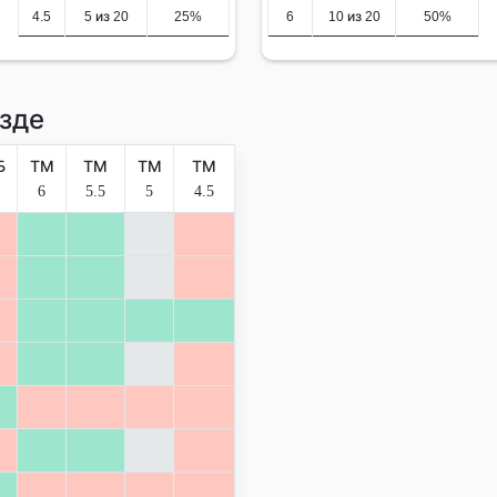
4.5
5 из 20
25%
6
10 из 20
50%
зде
Б
ТМ
ТМ
ТМ
ТМ
6
5.5
5
4.5