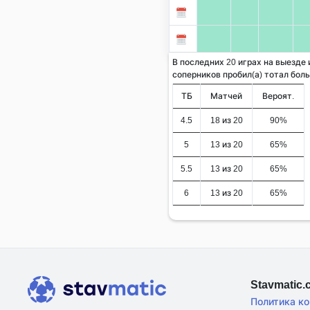
В последних 20 играх на выезде 
соперников пробил(а) тотал больше
ТБ
Матчей
Вероят.
4.5
18 из 20
90%
5
13 из 20
65%
5.5
13 из 20
65%
6
13 из 20
65%
Stavmatic
Политика к