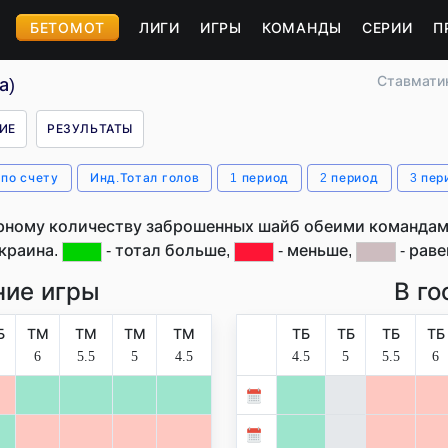
БЕТОМОТ
ЛИГИ
ИГРЫ
КОМАНДЫ
СЕРИИ
П
Ставмати
а)
ИЕ
РЕЗУЛЬТАТЫ
 по счету
Инд.Тотал голов
1 период
2 период
3 пер
рному количеству заброшенных шайб обеими командами
краина.
- тотал больше,
- меньше,
- раве
ие игры
В го
Б
ТМ
ТМ
ТМ
ТМ
ТБ
ТБ
ТБ
ТБ
6
5.5
5
4.5
4.5
5
5.5
6