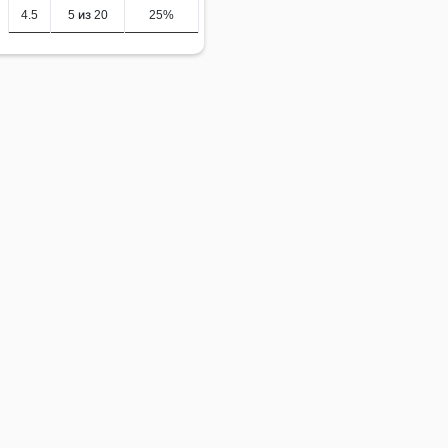
4.5
5 из 20
25%