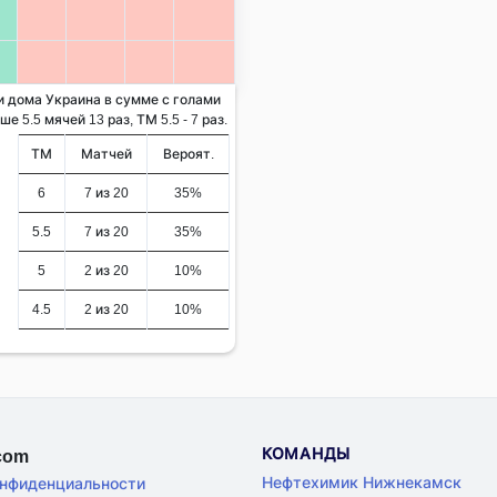
и дома Украина в сумме с голами
 5.5 мячей 13 раз, ТМ 5.5 - 7 раз.
ТМ
Матчей
Вероят.
6
7 из 20
35%
5.5
7 из 20
35%
5
2 из 20
10%
4.5
2 из 20
10%
КОМАНДЫ
.com
Нефтехимик Нижнекамск
онфиденциальности