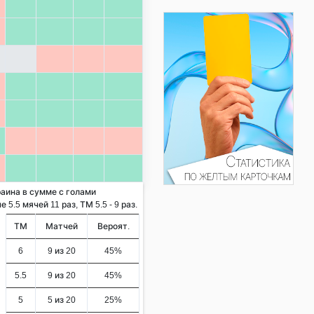
раина в сумме с голами
5.5 мячей 11 раз, ТМ 5.5 - 9 раз.
ТМ
Матчей
Вероят.
6
9 из 20
45%
5.5
9 из 20
45%
5
5 из 20
25%