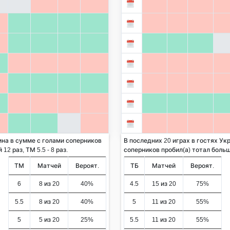
ина в сумме с голами соперников
В последних 20 играх в гостях Ук
12 раз, ТМ 5.5 - 8 раз.
соперников пробил(а) тотал больше 
ТМ
Матчей
Вероят.
ТБ
Матчей
Вероят.
6
8 из 20
40%
4.5
15 из 20
75%
5.5
8 из 20
40%
5
11 из 20
55%
5
5 из 20
25%
5.5
11 из 20
55%