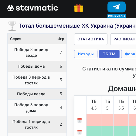
КОНКУРСЫ
Тотал больше/меньше ХК Украина (Украин
Серия
Игр
СТАТИСТИКА
РАСПИСАН
Победа 3 период
7
Исходы
ТБ ТМ
Фора
везде
Победы дома
6
Статистика по сумма
У
Победа 3 период в
5
гостях
Домашн
Победы везде
5
ТБ
ТБ
ТБ
Т
Победа 3 период
4
4.5
5
5.5
6
дома
Победа 1 период в
2
гостях