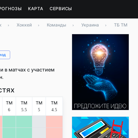
РОГНОЗЫ
КАРТА
СЕРВИСЫ
к
›
Хоккей
›
Команды
›
Украина
›
ТБ ТМ
иод
 в матчах с участием
н.
стях
ТМ
ТМ
ТМ
ТМ
6
5.5
5
4.5