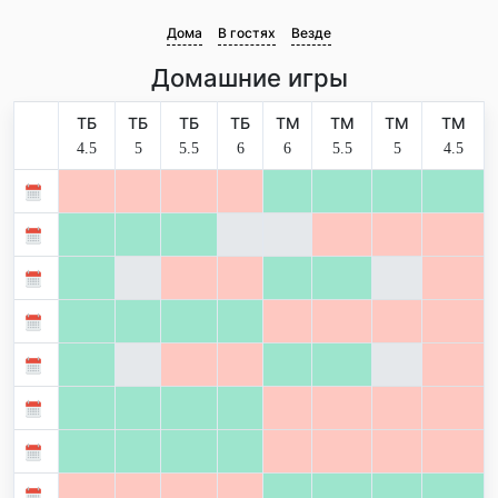
Дома
В гостях
Везде
Домашние игры
ТБ
ТБ
ТБ
ТБ
ТМ
ТМ
ТМ
ТМ
4.5
5
5.5
6
6
5.5
5
4.5