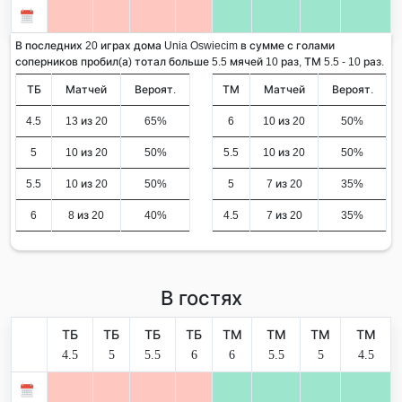
В последних 20 играх дома Unia Oswiecim в сумме с голами
соперников пробил(а) тотал больше 5.5 мячей 10 раз, ТМ 5.5 - 10 раз.
ТБ
Матчей
Вероят.
ТМ
Матчей
Вероят.
4.5
13 из 20
65%
6
10 из 20
50%
5
10 из 20
50%
5.5
10 из 20
50%
5.5
10 из 20
50%
5
7 из 20
35%
6
8 из 20
40%
4.5
7 из 20
35%
В гостях
ТБ
ТБ
ТБ
ТБ
ТМ
ТМ
ТМ
ТМ
4.5
5
5.5
6
6
5.5
5
4.5