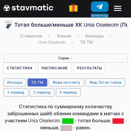
КОНКУРСЫ
Тотал больше/меньше ХК Unia Oswiecim (По
Ставматик
›
Хоккей
›
Команды
›
Unia Oswiecim
›
ТБ ТМ
Серии
▼
СТАТИСТИКА
РАСПИСАНИЕ
РЕЗУЛЬТАТЫ
Исходы
ТБ ТМ
Фора по счету
Инд.Тотал голов
1 период
2 период
3 период
Статистика по суммарному количеству
заброшенных шайб обеими командами в матчах с
участием Unia Oswiecim.
- тотал больше,
-
меньше,
- равен.