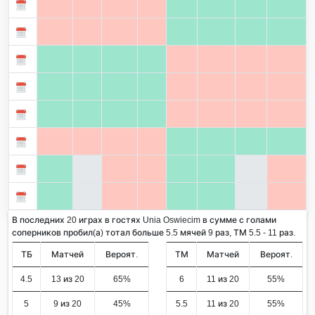
В последних 20 играх в гостях Unia Oswiecim в сумме с голами
соперников пробил(а) тотал больше 5.5 мячей 9 раз, ТМ 5.5 - 11 раз.
ТБ
Матчей
Вероят.
ТМ
Матчей
Вероят.
4.5
13 из 20
65%
6
11 из 20
55%
5
9 из 20
45%
5.5
11 из 20
55%