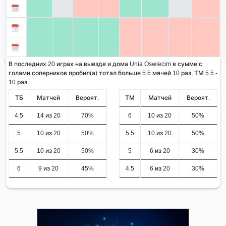
В последних 20 играх на выезде и дома Unia Oswiecim в сумме с
голами соперников пробил(а) тотал больше 5.5 мячей 10 раз, ТМ 5.5 -
10 раз.
ТБ
Матчей
Вероят.
ТМ
Матчей
Вероят.
4.5
14 из 20
70%
6
10 из 20
50%
5
10 из 20
50%
5.5
10 из 20
50%
5.5
10 из 20
50%
5
6 из 20
30%
6
9 из 20
45%
4.5
6 из 20
30%