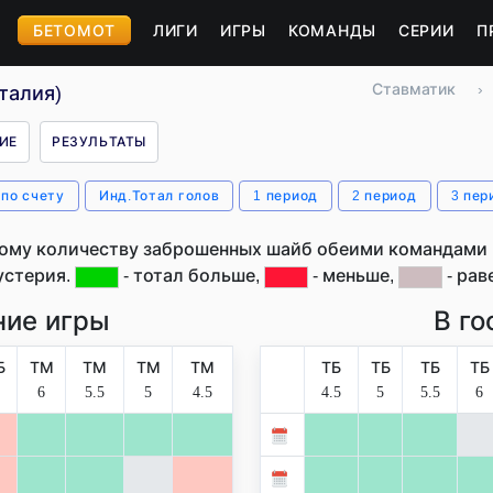
БЕТОМОТ
ЛИГИ
ИГРЫ
КОМАНДЫ
СЕРИИ
П
Ставматик
›
талия)
ИЕ
РЕЗУЛЬТАТЫ
 по счету
Инд.Тотал голов
1 период
2 период
3 пер
ому количеству заброшенных шайб обеими командами в
устерия.
- тотал больше,
- меньше,
- рав
ие игры
В го
Б
ТМ
ТМ
ТМ
ТМ
ТБ
ТБ
ТБ
ТБ
6
5.5
5
4.5
4.5
5
5.5
6