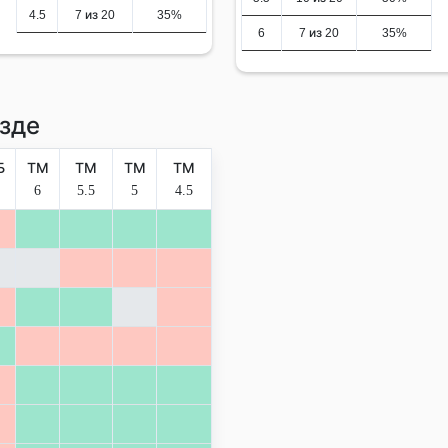
4.5
7 из 20
35%
6
7 из 20
35%
зде
Б
ТМ
ТМ
ТМ
ТМ
6
5.5
5
4.5