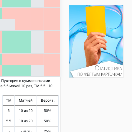
л Пустерия в сумме с голами
 5.5 мячей 10 раз, ТМ 5.5 - 10
ТМ
Матчей
Вероят.
6
10 из 20
50%
5.5
10 из 20
50%
5
5 из 20
25%