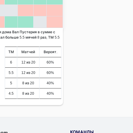
и дома Вал Пустерия в сумме с
ал больше 5.5 мячей 8 раз, ТМ 5.5
ТМ
Матчей
Вероят.
6
12 из 20
60%
5.5
12 из 20
60%
5
8 из 20
40%
4.5
8 из 20
40%
КОМАНДЫ
.com