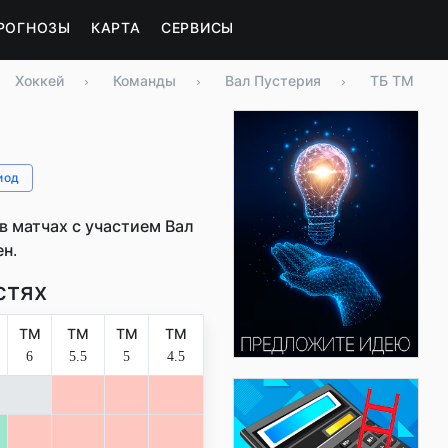
РОГНОЗЫ
КАРТА
СЕРВИСЫ
Хоккей
›
Команды
›
Вал Пустерия
›
ТБ ТМ
иод
 матчах с участием Вал
ен.
стях
ТМ
ТМ
ТМ
ТМ
6
5.5
5
4.5