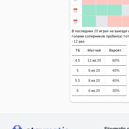
В последних 20 играх на выезде 
голами соперников пробил(а) тот
- 12 раз.
ТБ
Матчей
Вероят.
4.5
12 из 20
60%
5
8 из 20
40%
5.5
8 из 20
40%
6
6 из 20
30%
Stavmatic