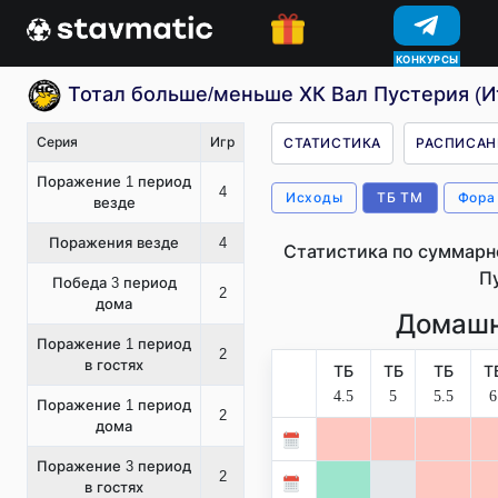
КОНКУРСЫ
Тотал больше/меньше ХК Вал Пустерия (И
Серия
Игр
СТАТИСТИКА
РАСПИСАН
Поражение 1 период
4
Исходы
ТБ ТМ
Фора
везде
Поражения везде
4
Статистика по суммарн
П
Победа 3 период
2
дома
Домашн
Поражение 1 период
2
в гостях
ТБ
ТБ
ТБ
Т
4.5
5
5.5
6
Поражение 1 период
2
дома
Поражение 3 период
2
в гостях