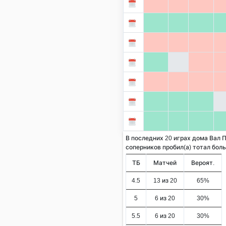
В последних 20 играх дома Вал 
соперников пробил(а) тотал больше
ТБ
Матчей
Вероят.
4.5
13 из 20
65%
5
6 из 20
30%
5.5
6 из 20
30%