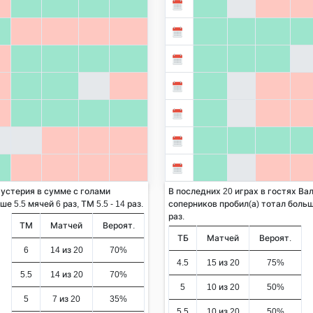
Пустерия в сумме с голами
В последних 20 играх в гостях Ва
 5.5 мячей 6 раз, ТМ 5.5 - 14 раз.
соперников пробил(а) тотал больше
раз.
ТМ
Матчей
Вероят.
ТБ
Матчей
Вероят.
6
14 из 20
70%
4.5
15 из 20
75%
5.5
14 из 20
70%
5
10 из 20
50%
5
7 из 20
35%
5.5
10 из 20
50%