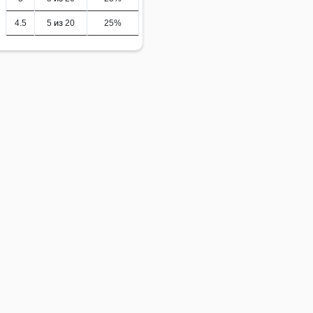
4.5
5 из 20
25%