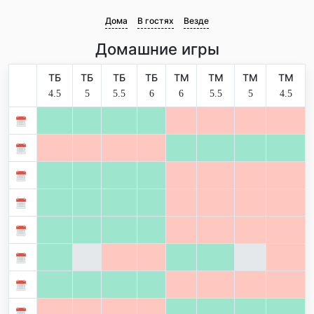
Дома
В гостях
Везде
Домашние игры
ТБ
ТБ
ТБ
ТБ
ТМ
ТМ
ТМ
ТМ
4.5
5
5.5
6
6
5.5
5
4.5