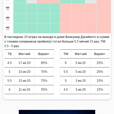
В последних 20 играх на выезде и дома Ванкувер Джайентс в сумме
с голами соперников пробил(а) тотал больше 5.5 мячей 15 раз, ТМ
5.5 - 5 раз.
ТБ
Матчей
Вероят.
ТМ
Матчей
Вероят.
4.5
17 из 20
85%
6
5 из 20
25%
5
15 из 20
75%
5.5
5 из 20
25%
5.5
15 из 20
75%
5
3 из 20
15%
6
11 из 20
55%
4.5
3 из 20
15%