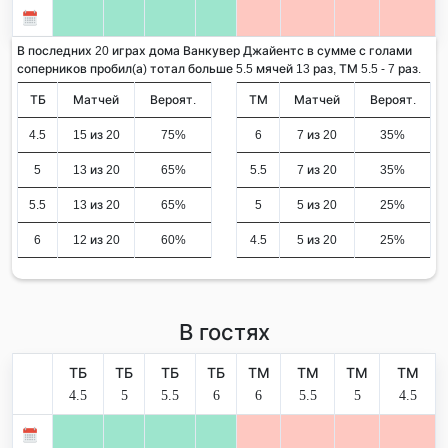
В последних 20 играх дома Ванкувер Джайентс в сумме с голами
соперников пробил(а) тотал больше 5.5 мячей 13 раз, ТМ 5.5 - 7 раз.
ТБ
Матчей
Вероят.
ТМ
Матчей
Вероят.
4.5
15 из 20
75%
6
7 из 20
35%
5
13 из 20
65%
5.5
7 из 20
35%
5.5
13 из 20
65%
5
5 из 20
25%
6
12 из 20
60%
4.5
5 из 20
25%
В гостях
ТБ
ТБ
ТБ
ТБ
ТМ
ТМ
ТМ
ТМ
4.5
5
5.5
6
6
5.5
5
4.5