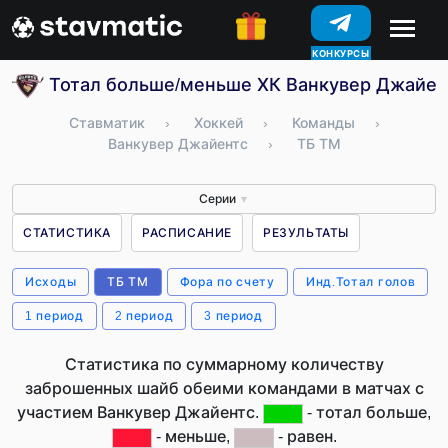
КОНКУРСЫ
Тотал больше/меньше ХК Ванкувер Джайент
Ставматик
›
Хоккей
›
Команды
›
Ванкувер Джайентс
›
ТБ ТМ
Серии
▼
СТАТИСТИКА
РАСПИСАНИЕ
РЕЗУЛЬТАТЫ
Исходы
ТБ ТМ
Фора по счету
Инд.Тотал голов
1 период
2 период
3 период
Статистика по суммарному количеству
заброшенных шайб обеими командами в матчах с
участием Ванкувер Джайентс.
- тотал больше,
- меньше,
- равен.