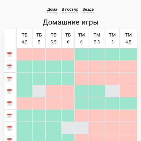
Дома
В гостях
Везде
Домашние игры
ТБ
ТБ
ТБ
ТБ
ТМ
ТМ
ТМ
ТМ
4.5
5
5.5
6
6
5.5
5
4.5