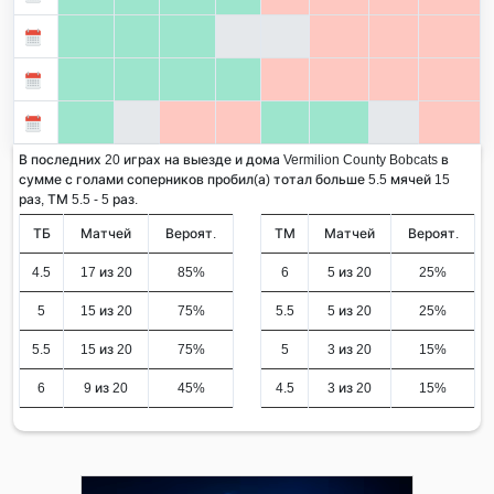
В последних 20 играх на выезде и дома Vermilion County Bobcats в
сумме с голами соперников пробил(а) тотал больше 5.5 мячей 15
раз, ТМ 5.5 - 5 раз.
ТБ
Матчей
Вероят.
ТМ
Матчей
Вероят.
4.5
17 из 20
85%
6
5 из 20
25%
5
15 из 20
75%
5.5
5 из 20
25%
5.5
15 из 20
75%
5
3 из 20
15%
6
9 из 20
45%
4.5
3 из 20
15%