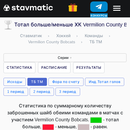
КОНКУРСЫ
Тотал больше/меньше ХК Vermilion County B
Ставматик
›
Хоккей
›
Команды
›
Vermilion County Bobcats
›
ТБ ТМ
Серии
▼
СТАТИСТИКА
РАСПИСАНИЕ
РЕЗУЛЬТАТЫ
Исходы
ТБ ТМ
Фора по счету
Инд.Тотал голов
1 период
2 период
3 период
Статистика по суммарному количеству
заброшенных шайб обеими командами в матчах с
участием Vermilion County Bobcats.
- тотал
больше,
- меньше,
- равен.