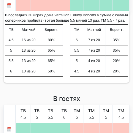
В последних 20 играх дома Vermilion County Bobcats в сумме с голами
соперников пробил(а) тотал больше 5.5 мячей 13 раз, ТМ 5.5 - 7 раз.
ТБ
Матчей
Вероят.
ТМ
Матчей
Вероят.
4.5
16 из 20
80%
6
7 из 20
35%
5
13 из 20
65%
5.5
7 из 20
35%
5.5
13 из 20
65%
5
4 из 20
20%
6
10 из 20
50%
4.5
4 из 20
20%
В гостях
ТБ
ТБ
ТБ
ТБ
ТМ
ТМ
ТМ
ТМ
4.5
5
5.5
6
6
5.5
5
4.5