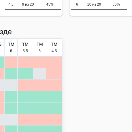
4.5
9 из 20
45%
6
10 из 20
50%
зде
Б
ТМ
ТМ
ТМ
ТМ
6
5.5
5
4.5