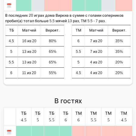
В последних 20 играх дома Виркиа в сумме с голами соперников
пробил(а) тотал больше 5.5 мячей 13 раз, ТМ 5.5 - 7 раз.
ТБ
Матчей
Вероят.
ТМ
Матчей
Вероят.
4.5
16 из 20
80%
6
7 из 20
35%
5
13 из 20
65%
5.5
7 из 20
35%
5.5
13 из 20
65%
5
4 из 20
20%
6
11 из 20
55%
4.5
4 из 20
20%
В гостях
ТБ
ТБ
ТБ
ТБ
ТМ
ТМ
ТМ
ТМ
4.5
5
5.5
6
6
5.5
5
4.5