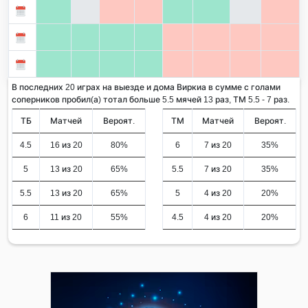
В последних 20 играх на выезде и дома Виркиа в сумме с голами
соперников пробил(а) тотал больше 5.5 мячей 13 раз, ТМ 5.5 - 7 раз.
ТБ
Матчей
Вероят.
ТМ
Матчей
Вероят.
4.5
16 из 20
80%
6
7 из 20
35%
5
13 из 20
65%
5.5
7 из 20
35%
5.5
13 из 20
65%
5
4 из 20
20%
6
11 из 20
55%
4.5
4 из 20
20%