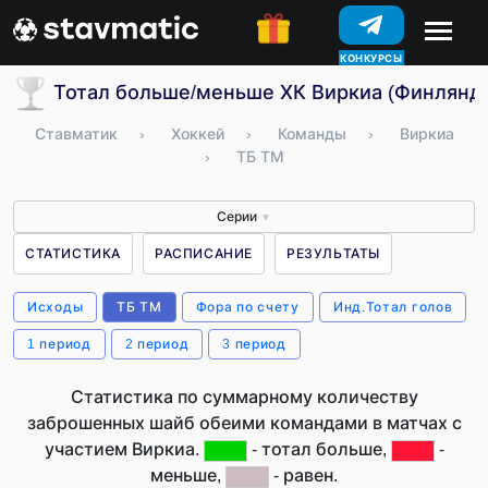
КОНКУРСЫ
Тотал больше/меньше ХК Виркиа (Финлянд
Ставматик
›
Хоккей
›
Команды
›
Виркиа
›
ТБ ТМ
Серии
▼
СТАТИСТИКА
РАСПИСАНИЕ
РЕЗУЛЬТАТЫ
Исходы
ТБ ТМ
Фора по счету
Инд.Тотал голов
1 период
2 период
3 период
Статистика по суммарному количеству
заброшенных шайб обеими командами в матчах с
участием Виркиа.
- тотал больше,
-
меньше,
- равен.