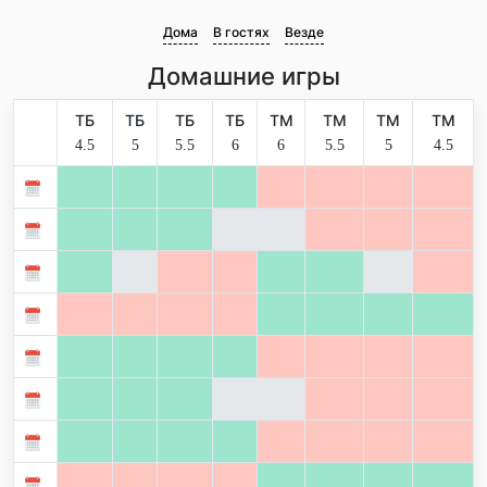
Дома
В гостях
Везде
Домашние игры
ТБ
ТБ
ТБ
ТБ
ТМ
ТМ
ТМ
ТМ
4.5
5
5.5
6
6
5.5
5
4.5