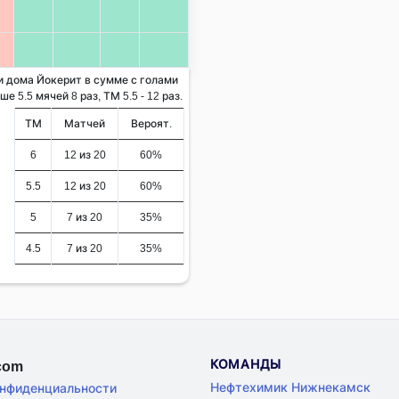
 и дома Йокерит в сумме с голами
 5.5 мячей 8 раз, ТМ 5.5 - 12 раз.
ТМ
Матчей
Вероят.
6
12 из 20
60%
5.5
12 из 20
60%
5
7 из 20
35%
4.5
7 из 20
35%
КОМАНДЫ
.com
Нефтехимик Нижнекамск
онфиденциальности