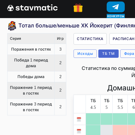
КОНКУРСЫ
Тотал больше/меньше ХК Йокерит (Финля
Серия
Игр
СТАТИСТИКА
РАСПИСАН
Поражения в гостях
3
Исходы
ТБ ТМ
Фора
Победа 1 период
2
дома
Статистика по сумма
Й
Победы дома
2
Домашн
Поражение 1 период
2
в гостях
ТБ
ТБ
ТБ
Т
Поражение 3 период
2
4.5
5
5.5
6
в гостях