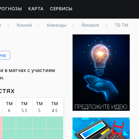
РОГНОЗЫ
КАРТА
СЕРВИСЫ
к
›
Хоккей
›
Команды
›
Йокерит
›
ТБ ТМ
иод
 в матчах с участием
н.
стях
ТМ
ТМ
ТМ
ТМ
6
5.5
5
4.5