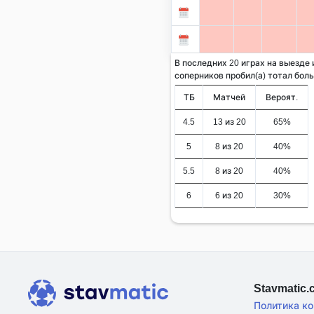
В последних 20 играх на выезде
соперников пробил(а) тотал больше
ТБ
Матчей
Вероят.
4.5
13 из 20
65%
5
8 из 20
40%
5.5
8 из 20
40%
6
6 из 20
30%
Stavmatic
Политика к