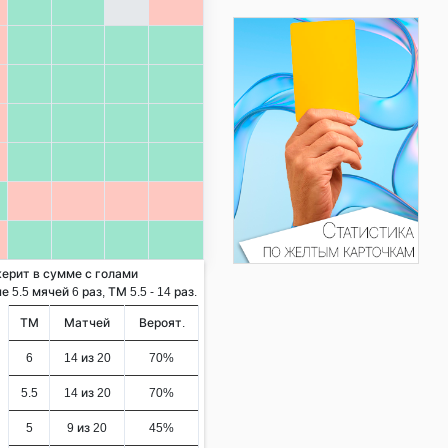
керит в сумме с голами
5.5 мячей 6 раз, ТМ 5.5 - 14 раз.
ТМ
Матчей
Вероят.
6
14 из 20
70%
5.5
14 из 20
70%
5
9 из 20
45%