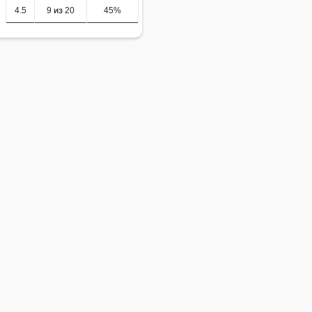
4.5
9 из 20
45%