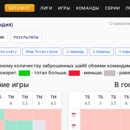
БЕТОМОТ
ЛИГИ
ИГРЫ
КОМАНДЫ
СЕРИИ
П
Ставмати
ндия)
ИЕ
РЕЗУЛЬТАТЫ
 по счету
Инд.Тотал голов
1 период
2 период
3 пер
рному количеству заброшенных шайб обеими командами
окерит.
- тотал больше,
- меньше,
- раве
ие игры
В го
Б
ТМ
ТМ
ТМ
ТМ
ТБ
ТБ
ТБ
ТБ
6
5.5
5
4.5
4.5
5
5.5
6