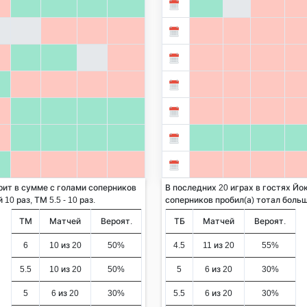
рит в сумме с голами соперников
В последних 20 играх в гостях Йо
10 раз, ТМ 5.5 - 10 раз.
соперников пробил(а) тотал больше 
ТМ
Матчей
Вероят.
ТБ
Матчей
Вероят.
6
10 из 20
50%
4.5
11 из 20
55%
5.5
10 из 20
50%
5
6 из 20
30%
5
6 из 20
30%
5.5
6 из 20
30%