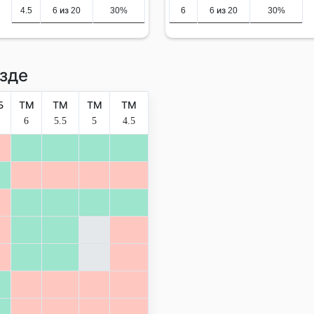
4.5
6 из 20
30%
6
6 из 20
30%
зде
Б
ТМ
ТМ
ТМ
ТМ
6
5.5
5
4.5