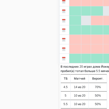
В последних 20 играх дома Йоке
пробил(а) тотал больше 5.5 мячей 
ТБ
Матчей
Вероят.
4.5
14 из 20
70%
5
10 из 20
50%
5.5
10 из 20
50%