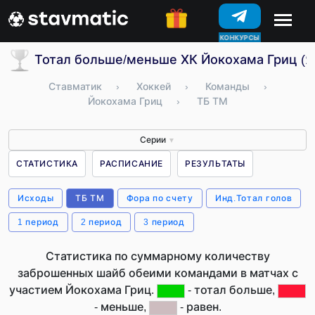
КОНКУРСЫ
Тотал больше/меньше ХК Йокохама Гриц (Я
Ставматик
›
Хоккей
›
Команды
›
Йокохама Гриц
›
ТБ ТМ
Серии
▼
СТАТИСТИКА
РАСПИСАНИЕ
РЕЗУЛЬТАТЫ
Исходы
ТБ ТМ
Фора по счету
Инд.Тотал голов
1 период
2 период
3 период
Статистика по суммарному количеству
заброшенных шайб обеими командами в матчах с
участием Йокохама Гриц.
- тотал больше,
- меньше,
- равен.