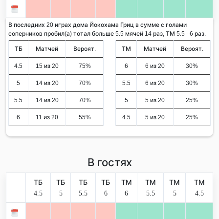
В последних 20 играх дома Йокохама Гриц в сумме с голами
соперников пробил(а) тотал больше 5.5 мячей 14 раз, ТМ 5.5 - 6 раз.
ТБ
Матчей
Вероят.
ТМ
Матчей
Вероят.
4.5
15 из 20
75%
6
6 из 20
30%
5
14 из 20
70%
5.5
6 из 20
30%
5.5
14 из 20
70%
5
5 из 20
25%
6
11 из 20
55%
4.5
5 из 20
25%
В гостях
ТБ
ТБ
ТБ
ТБ
ТМ
ТМ
ТМ
ТМ
4.5
5
5.5
6
6
5.5
5
4.5