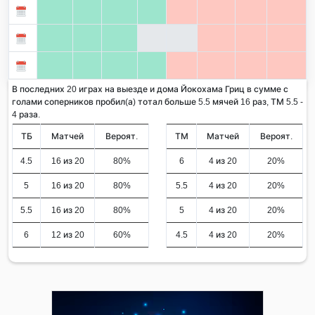
В последних 20 играх на выезде и дома Йокохама Гриц в сумме с
голами соперников пробил(а) тотал больше 5.5 мячей 16 раз, ТМ 5.5 -
4 раза.
ТБ
Матчей
Вероят.
ТМ
Матчей
Вероят.
4.5
16 из 20
80%
6
4 из 20
20%
5
16 из 20
80%
5.5
4 из 20
20%
5.5
16 из 20
80%
5
4 из 20
20%
6
12 из 20
60%
4.5
4 из 20
20%