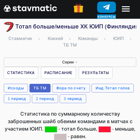
КОНКУРСЫ
Тотал больше/меньше ХК ЮИП (Финляндия
Ставматик
›
Хоккей
›
Команды
›
ЮИП
›
ТБ ТМ
Серии
▼
СТАТИСТИКА
РАСПИСАНИЕ
РЕЗУЛЬТАТЫ
Исходы
ТБ ТМ
Фора по счету
Инд.Тотал голов
1 период
2 период
3 период
Статистика по суммарному количеству
заброшенных шайб обеими командами в матчах с
участием ЮИП.
- тотал больше,
- меньше,
- равен.