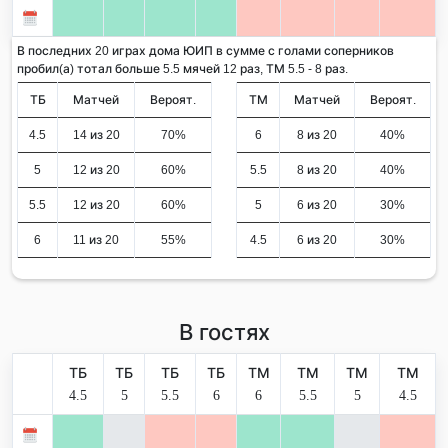
В последних 20 играх дома ЮИП в сумме с голами соперников
пробил(а) тотал больше 5.5 мячей 12 раз, ТМ 5.5 - 8 раз.
ТБ
Матчей
Вероят.
ТМ
Матчей
Вероят.
4.5
14 из 20
70%
6
8 из 20
40%
5
12 из 20
60%
5.5
8 из 20
40%
5.5
12 из 20
60%
5
6 из 20
30%
6
11 из 20
55%
4.5
6 из 20
30%
В гостях
ТБ
ТБ
ТБ
ТБ
ТМ
ТМ
ТМ
ТМ
4.5
5
5.5
6
6
5.5
5
4.5