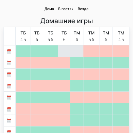
Дома
В гостях
Везде
Домашние игры
ТБ
ТБ
ТБ
ТБ
ТМ
ТМ
ТМ
ТМ
4.5
5
5.5
6
6
5.5
5
4.5