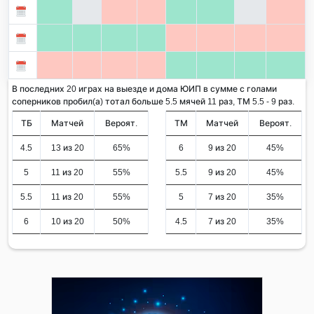
В последних 20 играх на выезде и дома ЮИП в сумме с голами
соперников пробил(а) тотал больше 5.5 мячей 11 раз, ТМ 5.5 - 9 раз.
ТБ
Матчей
Вероят.
ТМ
Матчей
Вероят.
4.5
13 из 20
65%
6
9 из 20
45%
5
11 из 20
55%
5.5
9 из 20
45%
5.5
11 из 20
55%
5
7 из 20
35%
6
10 из 20
50%
4.5
7 из 20
35%