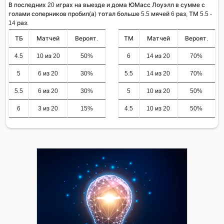
В последних 20 играх на выезде и дома ЮМасс Лоуэлл в сумме с
голами соперников пробил(а) тотал больше 5.5 мячей 6 раз, ТМ 5.5 -
14 раз.
ТБ
Матчей
Вероят.
ТМ
Матчей
Вероят.
4.5
10 из 20
50%
6
14 из 20
70%
5
6 из 20
30%
5.5
14 из 20
70%
5.5
6 из 20
30%
5
10 из 20
50%
6
3 из 20
15%
4.5
10 из 20
50%