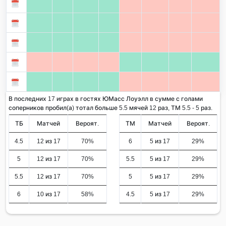
В последних 17 играх в гостях ЮМасс Лоуэлл в сумме с голами
соперников пробил(а) тотал больше 5.5 мячей 12 раз, ТМ 5.5 - 5 раз.
ТБ
Матчей
Вероят.
ТМ
Матчей
Вероят.
4.5
12 из 17
70%
6
5 из 17
29%
5
12 из 17
70%
5.5
5 из 17
29%
5.5
12 из 17
70%
5
5 из 17
29%
6
10 из 17
58%
4.5
5 из 17
29%