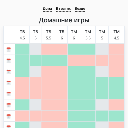
Дома
В гостях
Везде
Домашние игры
ТБ
ТБ
ТБ
ТБ
ТМ
ТМ
ТМ
ТМ
4.5
5
5.5
6
6
5.5
5
4.5