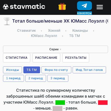
КОНКУРСЫ
Тотал больше/меньше ХК ЮМасс Лоуэлл (
Ставматик
›
Хоккей
›
Команды
›
ЮМасс Лоуэлл
›
ТБ ТМ
Серии
▼
СТАТИСТИКА
РАСПИСАНИЕ
РЕЗУЛЬТАТЫ
Исходы
ТБ ТМ
Фора по счету
Инд.Тотал голов
1 период
2 период
3 период
Статистика по суммарному количеству
заброшенных шайб обеими командами в матчах с
участием ЮМасс Лоуэлл.
- тотал больше,
- меньше,
- равен.