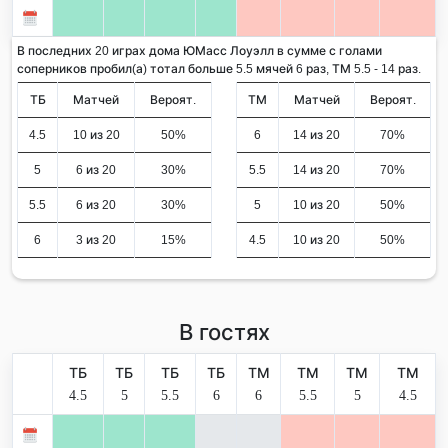
В последних 20 играх дома ЮМасс Лоуэлл в сумме с голами
соперников пробил(а) тотал больше 5.5 мячей 6 раз, ТМ 5.5 - 14 раз.
ТБ
Матчей
Вероят.
ТМ
Матчей
Вероят.
4.5
10 из 20
50%
6
14 из 20
70%
5
6 из 20
30%
5.5
14 из 20
70%
5.5
6 из 20
30%
5
10 из 20
50%
6
3 из 20
15%
4.5
10 из 20
50%
В гостях
ТБ
ТБ
ТБ
ТБ
ТМ
ТМ
ТМ
ТМ
4.5
5
5.5
6
6
5.5
5
4.5