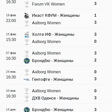
16:30
3
Farum VK Women
Икаст КФУМ - Женщины
1
19 фев.
22:00
3
Aalborg Women
Холте ИФ - Женщины
3
15 фев.
15:30
0
Aalborg Women
Aalborg Women
3
07 фев.
16:30
2
Брондбю - Женщины
Aalborg Women
0
24 янв.
16:30
3
Гентофте - Женщины
Aalborg Women
0
10 янв.
16:30
3
ДХВ Оденсе - Женщины
Брондбю - Женщины
3
14 дек.