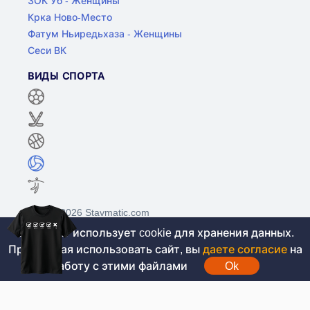
ЗОК Уб - Женщины
Крка Ново-Место
Фатум Ньиредьхаза - Женщины
Сеси ВК
ВИДЫ СПОРТА
©2017-2026 Stavmatic.com
Этот сайт использует cookie для хранения данных.
Продолжая использовать сайт, вы
даете согласие
на
Для лиц старше 18 лет. На сайте не
работу с этими файлами
Ok
проводятся игры на денежные средства, вся
информация носит ознакомительный характер.