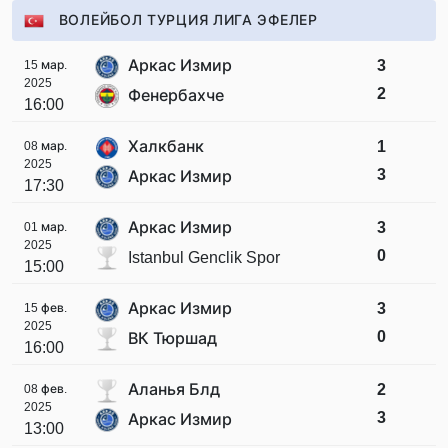
ВОЛЕЙБОЛ ТУРЦИЯ ЛИГА ЭФЕЛЕР
Аркас Измир
3
15 мар.
2025
2
Фенербахче
16:00
Халкбанк
1
08 мар.
2025
3
Аркас Измир
17:30
Аркас Измир
3
01 мар.
2025
0
Istanbul Genclik Spor
15:00
Аркас Измир
3
15 фев.
2025
0
ВК Тюршад
16:00
Аланья Блд
2
08 фев.
2025
3
Аркас Измир
13:00