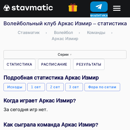
АНАЛИТИКА
КОНКУРСЫ
Волейбольный клуб Аркас Измир – статистика, 
Ставматик
›
Волейбол
›
Команды
›
Аркас Измир
Серии
▼
СТАТИСТИКА
РАСПИСАНИЕ
РЕЗУЛЬТАТЫ
Подробная статистика Аркас Измир
Исходы
1 сет
2 сет
3 сет
Фора по сетам
Когда играет Аркас Измир?
За сегодня игр нет.
Как сыграла команда Аркас Измир?