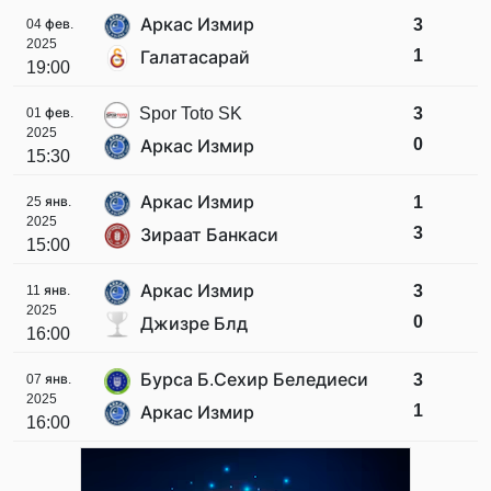
Аркас Измир
3
04 фев.
2025
1
Галатасарай
19:00
Spor Toto SK
3
01 фев.
2025
0
Аркас Измир
15:30
Аркас Измир
1
25 янв.
2025
3
Зираат Банкаси
15:00
Аркас Измир
3
11 янв.
2025
0
Джизре Блд
16:00
Бурса Б.Сехир Беледиеси
3
07 янв.
2025
1
Аркас Измир
16:00